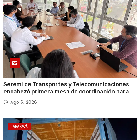
13 de agosto
20°C
18°C
Jueves
Seremi de Transportes y Telecomunicaciones
encabezó primera mesa de coordinación para el
retiro de cables en desuso en Iquique
Ago 5, 2026
TARAPACÁ