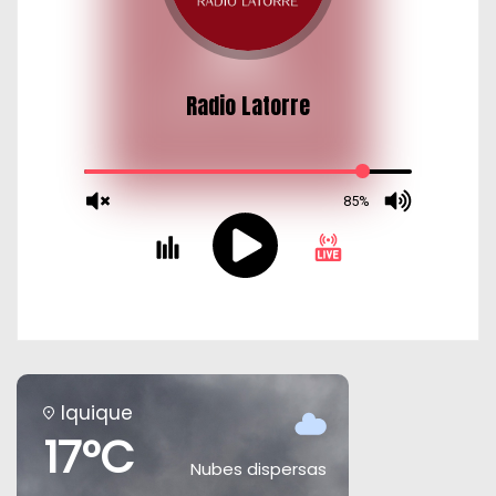
Iquique
17°C
Nubes dispersas