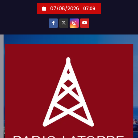
S
07/08/2026
07:09
k
i
p
t
o
c
o
n
t
e
n
t