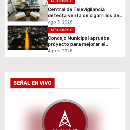
e
ALTO HOSPICIO
Central de Televigilancia
e
detecta venta de cigarrillos de
contrabando y permite
Ago 5, 2026
n
incautación de más de 3 mil
ALTO HOSPICIO
cajetillas
t
Concejo Municipal aprueba
proyecto para mejorar el
r
alumbrado público del sector El
Ago 5, 2026
Boro
a
d
SEÑAL EN VIVO
a
s