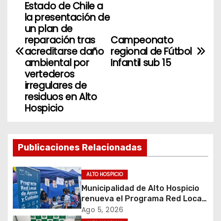
Estado de Chile a
a
la presentación de
un plan de
v
reparación tras
Campeonato
acreditarse daño
regional de Fútbol
e
ambiental por
Infantil sub 15
vertederos
g
irregulares de
residuos en Alto
a
Hospicio
c
i
Publicaciones Relacionadas
ó
ALTO HOSPICIO
n
Municipalidad de Alto Hospicio
renueva el Programa Red Local
d
de Apoyos y Cuidados
Ago 5, 2026