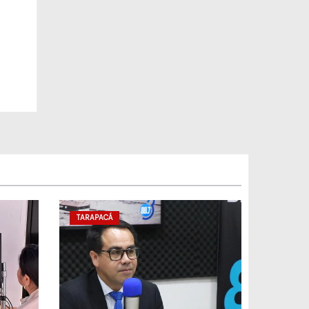
los
TARAPACÁ