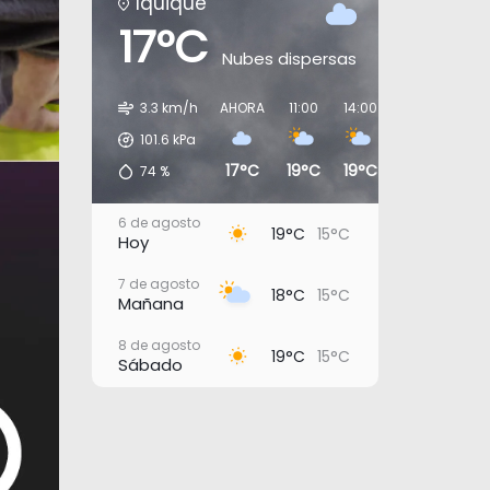
Iquique
17°C
Nubes dispersas
3.3 km/h
AHORA
11:00
14:00
17:00
20:0
101.6
kPa
17°C
19°C
19°C
17°C
16°
74
%
6 de agosto
19°C
15°C
Hoy
7 de agosto
18°C
15°C
Mañana
8 de agosto
19°C
15°C
Sábado
9 de agosto
18°C
15°C
Domingo
10 de agosto
20°C
16°C
Lunes