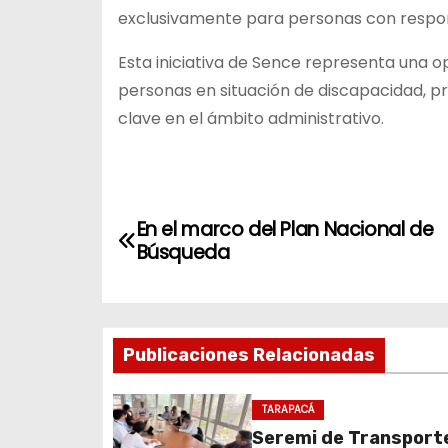
exclusivamente para personas con respon
Esta iniciativa de Sence representa una 
personas en situación de discapacidad, pro
clave en el ámbito administrativo.
N
En el marco del Plan Nacional de
a
Búsqueda
v
e
Publicaciones Relacionadas
g
TARAPACÁ
a
Seremi de Transport