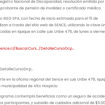
egistro Nacional de Discapacidad, resolución emitida por 
omprobante de pensión de invalidez o certificado médico.
to ISEG SPA, con fecha de inicio estimada para el 15 de
zan a través del sitio web de SENCE, utilizando la clave ú
adas en Iquique en calle Luis Uribe 476, de lunes a vierne
.sence.cl/BuscarCurs…/DetalleCursoDcp…
/DetalleCursoDcp…
 en la oficina regional del Sence en Luis Uribe 476, Iquiq
a municipalidad de Alto Hospicio.
programa contempla beneficios como un seguro de accid
os participantes, y subsidio de cuidados adicional de $5.0