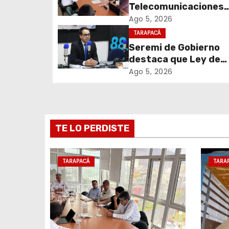
c
Telecomunicaciones
encabezó primera me
Ago 5, 2026
i
coordinación para el 
TARAPACÁ
de cables en desuso 
Seremi de Gobierno
ó
Iquique
destaca que Ley de
n
Reconstrucción Naci
Ago 5, 2026
impulsará la inversión
d
empleo en Tarapacá
e
TE LO PERDISTE
e
n
TARAPACÁ
TARA
t
r
a