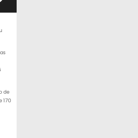
11 de agosto
20°C
18°C
Martes
12 de agosto
u
22°C
19°C
Miércoles
vas
6
o de
e 170