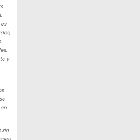
as
,
 es
ades,
s
es.
to y
os
se
 en
 sin
pasen