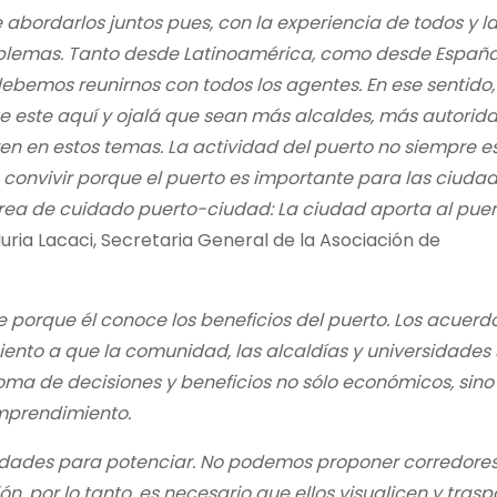
e abordarlos juntos pues, con la experiencia de todos y l
oblemas. Tanto desde Latinoamérica, como desde España
emos reunirnos con todos los agentes. En ese sentido,
ue este aquí y ojalá que sean más alcaldes, más autorid
en en estos temas. La actividad del puerto no siempre e
 convivir porque el puerto es importante para las ciudad
rea de cuidado puerto-ciudad: La ciudad aporta al puer
ia Lacaci, Secretaria General de la Asociación de
e porque él conoce los beneficios del puerto. Los acuerd
nto a que la comunidad, las alcaldías y universidades 
toma de decisiones y beneficios no sólo económicos, sino
mprendimiento.
idades para potenciar. No podemos proponer corredores
n, por lo tanto, es necesario que ellos visualicen y tras