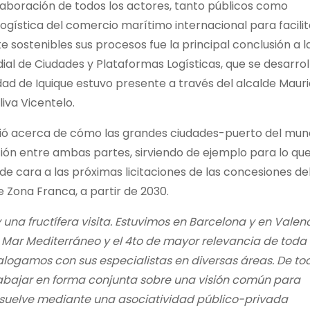
aboración de todos los actores, tanto públicos como
ogística del comercio marítimo internacional para facilit
ostenibles sus procesos fue la principal conclusión a l
dial de Ciudades y Plataformas Logísticas, que se desarrol
idad de Iquique estuvo presente a través del alcalde Mauri
liva Vicentelo.
tió acerca de cómo las grandes ciudades-puerto del mu
ación entre ambas partes, sirviendo de ejemplo para lo qu
de cara a las próximas licitaciones de las concesiones de
e Zona Franca, a partir de 2030.
na fructífera visita. Estuvimos en Barcelona y en Valenc
l Mar Mediterráneo y el 4to de mayor relevancia de toda
logamos con sus especialistas en diversas áreas. De to
rabajar en forma conjunta sobre una visión común para
resuelve mediante una asociatividad público-privada