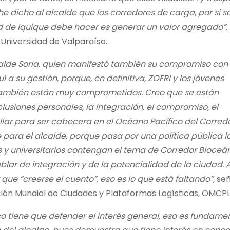
he dicho al alcalde que los corredores de carga, por si so
d de Iquique debe hacer es generar un valor agregado”,
 Universidad de Valparaíso.
calde Soria, quien manifestó también su compromiso con
su gestión, porque, en definitiva, ZOFRI y los jóvenes
también están muy comprometidos. Creo que se están
usiones personales, la integración, el compromiso, el
lar para ser cabecera en el Océano Pacífico del Corred
ara el alcalde, porque pasa por una política pública lo
os y universitarios contengan el tema de Corredor Bioceá
lar de integración y de la potencialidad de la ciudad. A
ue “creerse el cuento”, eso es lo que está faltando”,
señ
ción Mundial de Ciudades y Plataformas Logísticas, OMCPL
o tiene que defender el interés general, eso es fundame