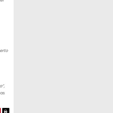
er
erto
a”,
mas