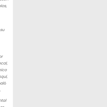
los,
 su
or
cal,
nico
quí,
aló
.
ntal