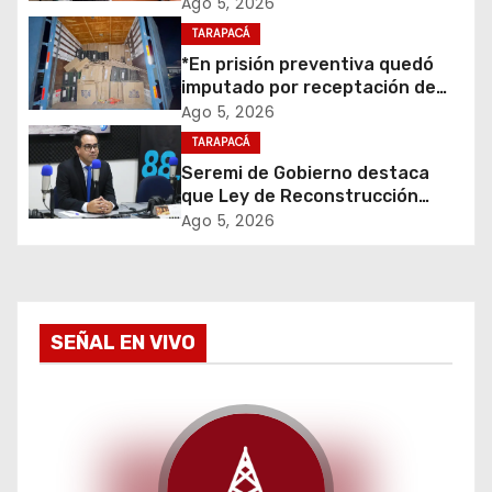
primera mesa de coordinación
Ago 5, 2026
n
para el retiro de cables en
TARAPACÁ
desuso en Iquique
d
*En prisión preventiva quedó
imputado por receptación de
e
cigarrillos avaluados en $1.600
Ago 5, 2026
millones*
TARAPACÁ
e
Seremi de Gobierno destaca
que Ley de Reconstrucción
n
Nacional impulsará la inversión
Ago 5, 2026
y el empleo en Tarapacá
t
r
a
SEÑAL EN VIVO
d
a
s