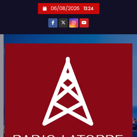
S
06/08/2026
13:24
k
i
p
t
o
c
o
n
t
e
n
t