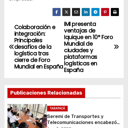
IMI presenta
N
Colaboración e
ventajas de
integración:
a
Iquique en 10° Foro
Principales
Mundial de
desafíos de la
v
ciudades y
logística tras
plataformas
cierre de Foro
e
logísticas en
Mundial en España
España
g
a
Publicaciones Relacionadas
c
i
TARAPACÁ
Seremi de Transportes y
ó
Telecomunicaciones encabezó