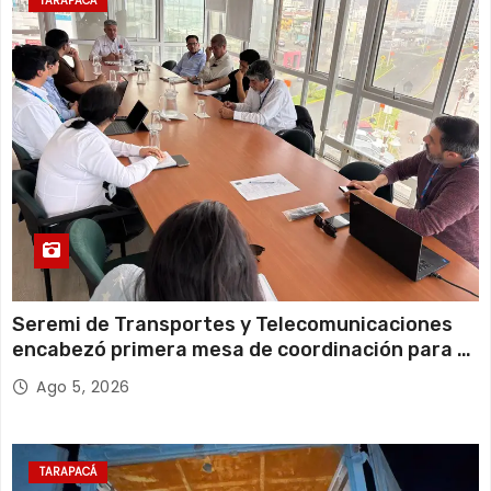
Martes
TARAPACÁ
12 de agosto
23°C
18°C
Miércoles
Seremi de Transportes y Telecomunicaciones
encabezó primera mesa de coordinación para el
retiro de cables en desuso en Iquique
Ago 5, 2026
TARAPACÁ