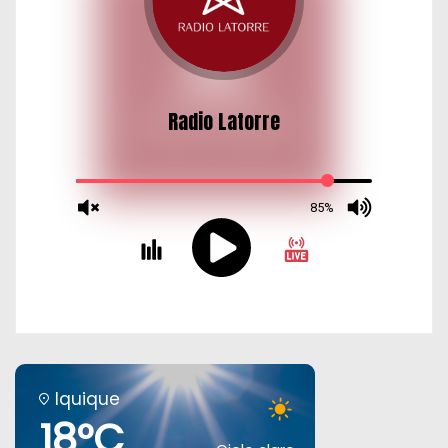
Iquique
18°C