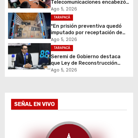
Telecomunicaciones encabezó
ó
primera mesa de coordinación
Ago 5, 2026
para el retiro de cables en
TARAPACÁ
n
desuso en Iquique
*En prisión preventiva quedó
d
imputado por receptación de
cigarrillos avaluados en $1.600
Ago 5, 2026
e
millones*
TARAPACÁ
Seremi de Gobierno destaca
e
que Ley de Reconstrucción
Nacional impulsará la inversión
Ago 5, 2026
n
y el empleo en Tarapacá
t
r
SEÑAL EN VIVO
a
d