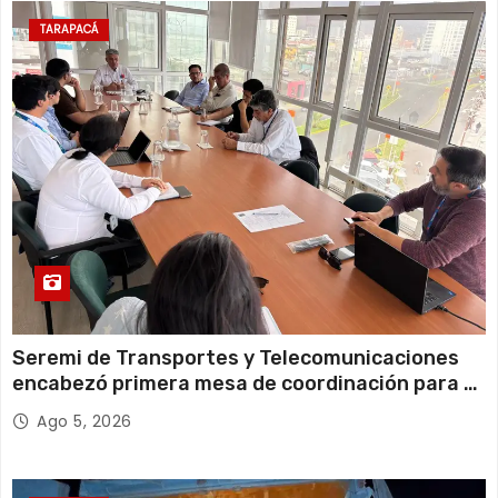
11 de agosto
20°C
18°C
Martes
TARAPACÁ
12 de agosto
22°C
18°C
Miércoles
Seremi de Transportes y Telecomunicaciones
encabezó primera mesa de coordinación para el
retiro de cables en desuso en Iquique
Ago 5, 2026