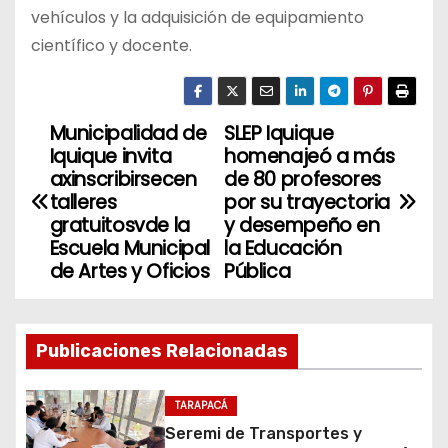
vehículos y la adquisición de equipamiento
científico y docente.
Municipalidad de
SLEP Iquique
N
Iquique invita
homenajeó a más
a
axinscribirsecen
de 80 profesores
talleres
por su trayectoria
v
gratuitosvde la
y desempeño en
Escuela Municipal
la Educación
e
de Artes y Oficios
Pública
g
a
Publicaciones Relacionadas
c
TARAPACÁ
i
Seremi de Transportes y