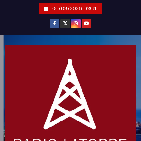
S
06/08/2026
03:21
k
i
p
t
o
c
o
n
t
e
n
t