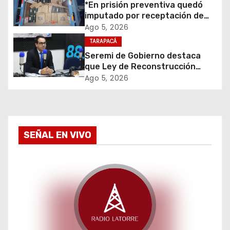
d
*En prisión preventiva quedó
imputado por receptación de
e
cigarrillos avaluados en $1.600
Ago 5, 2026
millones*
TARAPACÁ
e
Seremi de Gobierno destaca
que Ley de Reconstrucción
n
Nacional impulsará la inversión
Ago 5, 2026
y el empleo en Tarapacá
t
r
a
SEÑAL EN VIVO
d
a
s