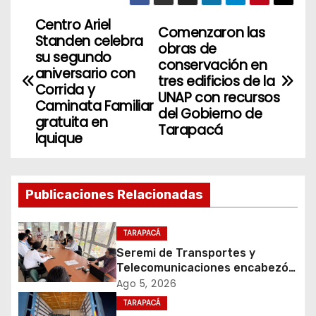
Centro Ariel
N
Comenzaron las
Standen celebra
obras de
a
su segundo
conservación en
aniversario con
tres edificios de la
v
Corrida y
UNAP con recursos
Caminata Familiar
del Gobierno de
e
gratuita en
Tarapacá
Iquique
g
a
Publicaciones Relacionadas
c
i
TARAPACÁ
Seremi de Transportes y
ó
Telecomunicaciones encabezó
primera mesa de coordinación
Ago 5, 2026
n
para el retiro de cables en
TARAPACÁ
desuso en Iquique