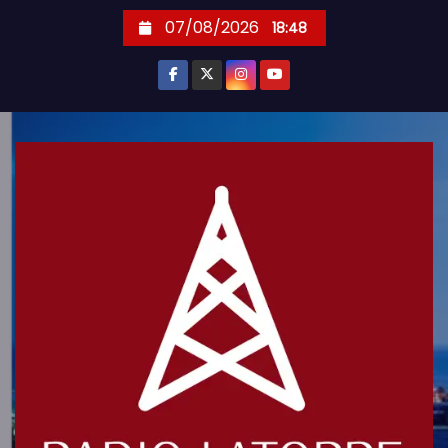
S
07/08/2026
18:48
k
i
p
t
o
c
o
n
t
e
n
t