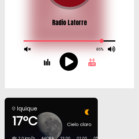
Iquique
17°C
Cielo claro
2.0 km/h
AHORA
23:00
02:00
05:00
08:00
11:00