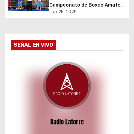
Campeonato de Boxeo Amateur
e
Olímpico Guantes de Oro
Jun 25, 2026
n
t
SEÑAL EN VIVO
r
a
d
a
s