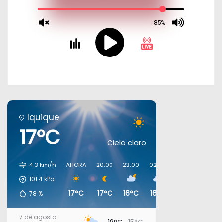
Iquique
17°C
Cielo claro
4.3 km/h
AHORA
20:00
23:00
02:00
05:00
08:00
101.4
kPa
17°C
17°C
16°C
16°C
16°C
17°C
78
%
7 de agosto
18°C
15°C