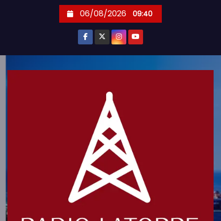
S
06/08/2026
09:40
k
i
p
t
o
c
o
n
t
e
n
t