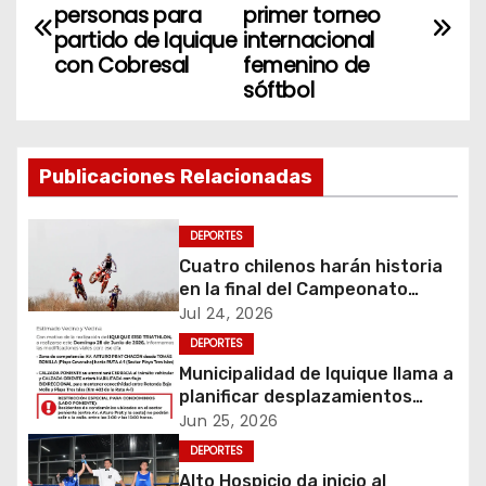
a
personas para
primer torneo
partido de Iquique
internacional
v
con Cobresal
femenino de
sóftbol
e
g
Publicaciones Relacionadas
a
c
DEPORTES
Cuatro chilenos harán historia
i
en la final del Campeonato
Amateur de Motocross más
Jul 24, 2026
ó
importante del mundo
DEPORTES
Municipalidad de Iquique llama a
n
planificar desplazamientos
durante Iquique 5150 Triathlon
d
Jun 25, 2026
DEPORTES
e
Alto Hospicio da inicio al