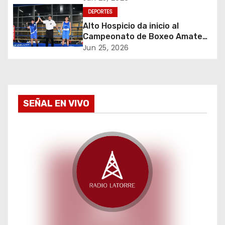
d
DEPORTES
e
Alto Hospicio da inicio al
Campeonato de Boxeo Amateur
e
Olímpico Guantes de Oro
Jun 25, 2026
n
t
SEÑAL EN VIVO
r
a
d
a
s