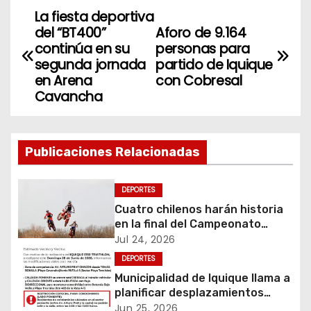
La fiesta deportiva
N
del “BT400”
Aforo de 9.164
a
continúa en su
personas para
segunda jornada
partido de Iquique
v
en Arena
con Cobresal
Cavancha
e
g
Publicaciones Relacionadas
a
c
DEPORTES
Cuatro chilenos harán historia
i
en la final del Campeonato
Amateur de Motocross más
Jul 24, 2026
ó
importante del mundo
DEPORTES
Municipalidad de Iquique llama a
n
planificar desplazamientos
durante Iquique 5150 Triathlon
Jun 25, 2026