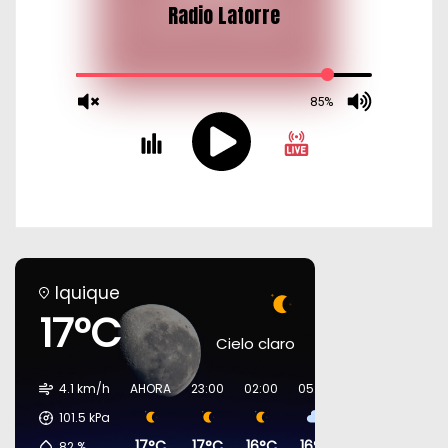
Iquique
17°C
Cielo claro
4.1 km/h
AHORA
23:00
02:00
05:00
08:00
11:00
101.5
kPa
17°C
17°C
16°C
16°C
16°C
18°C
82
%