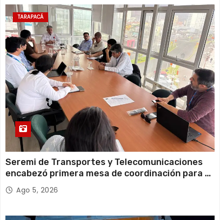
11 de agosto
20°C
18°C
Martes
TARAPACÁ
12 de agosto
23°C
18°C
Miércoles
Seremi de Transportes y Telecomunicaciones
encabezó primera mesa de coordinación para el
retiro de cables en desuso en Iquique
Ago 5, 2026