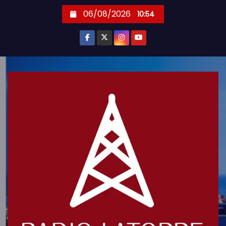
S
06/08/2026
10:54
k
i
p
t
o
c
o
n
t
e
n
t