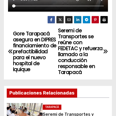
Seremi de
N
Gore Tarapacá
Transportes se
asegura en DIPRES
a
reúne con
financiamiento de
FEDETAC y refuerza
prefactibilidad
v
llamado a la
para el nuevo
conducción
hospital de
e
responsable en
Iquique
Tarapacá
g
a
Publicaciones Relacionadas
c
i
TARAPACÁ
Seremi de Transportes y