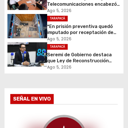
ó
Telecomunicaciones encabezó
primera mesa de coordinación
Ago 5, 2026
n
para el retiro de cables en
TARAPACÁ
desuso en Iquique
d
*En prisión preventiva quedó
imputado por receptación de
e
cigarrillos avaluados en $1.600
Ago 5, 2026
millones*
TARAPACÁ
e
Seremi de Gobierno destaca
que Ley de Reconstrucción
n
Nacional impulsará la inversión
Ago 5, 2026
y el empleo en Tarapacá
t
r
a
SEÑAL EN VIVO
d
a