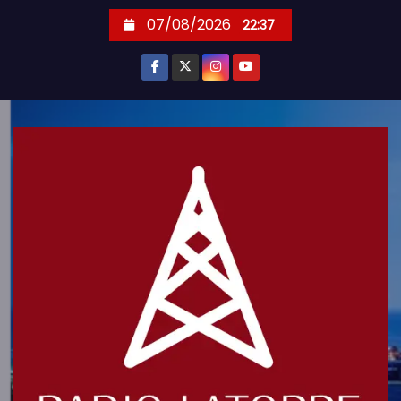
S
07/08/2026
22:37
k
i
p
t
o
c
o
n
t
e
n
t