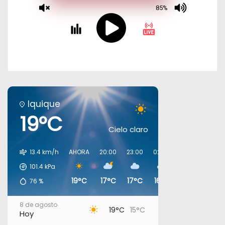
Iquique
19°C
Cielo claro
13.4 km/h
AHORA
20:00
23:00
02:00
05:00
08:0
101.4
kPa
19°C
17°C
17°C
16°C
16°C
17°C
76
%
8 de agosto
19°C
15°C
Hoy