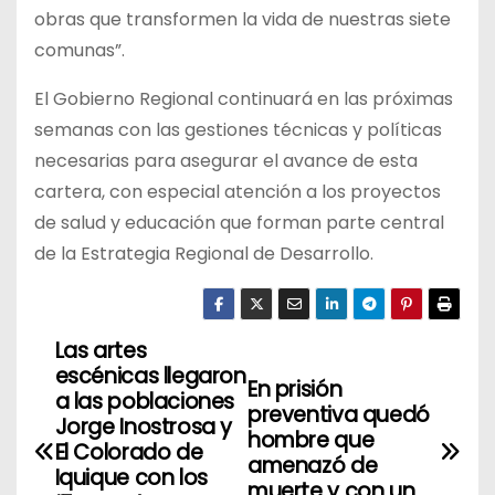
obras que transformen la vida de nuestras siete
comunas”.
El Gobierno Regional continuará en las próximas
semanas con las gestiones técnicas y políticas
necesarias para asegurar el avance de esta
cartera, con especial atención a los proyectos
de salud y educación que forman parte central
de la Estrategia Regional de Desarrollo.
Las artes
N
escénicas llegaron
En prisión
a
a las poblaciones
preventiva quedó
Jorge Inostrosa y
hombre que
v
El Colorado de
amenazó de
Iquique con los
muerte y con un