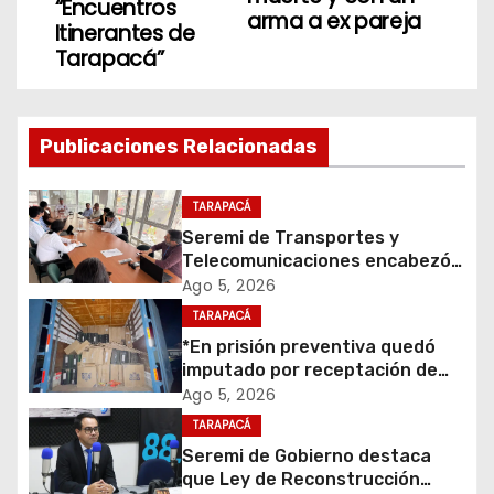
e
“Encuentros
arma a ex pareja
Itinerantes de
g
Tarapacá”
a
c
Publicaciones Relacionadas
i
TARAPACÁ
ó
Seremi de Transportes y
Telecomunicaciones encabezó
n
primera mesa de coordinación
Ago 5, 2026
para el retiro de cables en
d
TARAPACÁ
desuso en Iquique
*En prisión preventiva quedó
e
imputado por receptación de
cigarrillos avaluados en $1.600
Ago 5, 2026
e
millones*
TARAPACÁ
Seremi de Gobierno destaca
n
que Ley de Reconstrucción