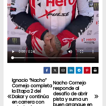
Ignacio “Nacho”
N
Nacho Cornejo
Cornejo completa
responde al
a
la Etapa 2 del
desafío de abrir
Dakar y continúa
pista y suma un
v
en carrera con
buen arranque en