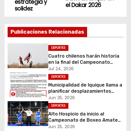
estrategia y
el Dakar 2026
e
solidez
g
a
Publicaciones Relacionadas
c
DEPORTES
i
Cuatro chilenos harán historia
en la final del Campeonato
ó
Amateur de Motocross más
Jul 24, 2026
importante del mundo
DEPORTES
n
Municipalidad de Iquique llama a
d
planificar desplazamientos
durante Iquique 5150 Triathlon
Jun 25, 2026
e
DEPORTES
Alto Hospicio da inicio al
e
Campeonato de Boxeo Amateur
Olímpico Guantes de Oro
Jun 25, 2026
n