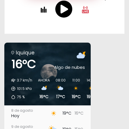
Iquique
16°C
Algo de nubes
3.7 km/h
AHORA
08:00
11:00
14:00
17:00
20:00
101.5
kPa
16°C
17°C
19°C
19°C
18°C
17°C
75
%
8 de agosto
19°C
16°C
Hoy
9 de agosto