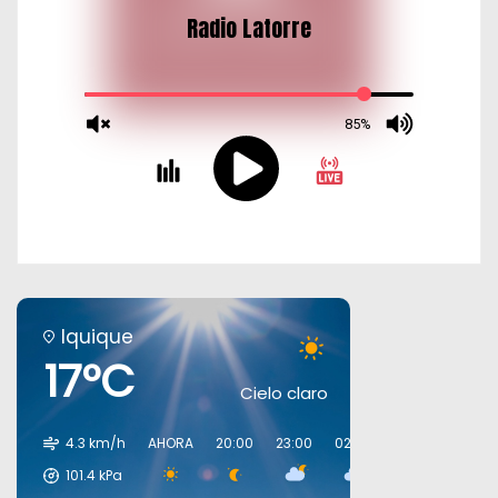
Iquique
17°C
Cielo claro
4.3 km/h
AHORA
20:00
23:00
02:00
05:00
08:00
101.4
kPa