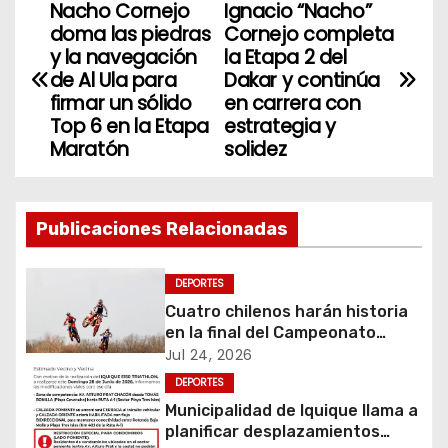
Nacho Cornejo
Ignacio “Nacho”
N
doma las piedras
Cornejo completa
a
y la navegación
la Etapa 2 del
de Al Ula para
Dakar y continúa
v
firmar un sólido
en carrera con
Top 6 en la Etapa
estrategia y
e
Maratón
solidez
g
a
Publicaciones Relacionadas
c
DEPORTES
i
Cuatro chilenos harán historia
en la final del Campeonato
ó
Amateur de Motocross más
Jul 24, 2026
importante del mundo
DEPORTES
n
Municipalidad de Iquique llama a
d
planificar desplazamientos