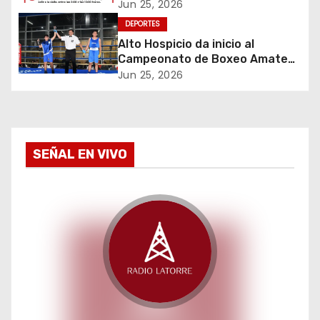
durante Iquique 5150 Triathlon
Jun 25, 2026
e
DEPORTES
Alto Hospicio da inicio al
e
Campeonato de Boxeo Amateur
Olímpico Guantes de Oro
Jun 25, 2026
n
t
r
SEÑAL EN VIVO
a
d
a
s