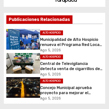
Tarapacá
a
c
Publicaciones Relacionadas
i
ALTO HOSPICIO
ó
Municipalidad de Alto Hospicio
renueva el Programa Red Local
n
de Apoyos y Cuidados
Ago 5, 2026
d
ALTO HOSPICIO
Central de Televigilancia
e
detecta venta de cigarrillos de
contrabando y permite
Ago 5, 2026
e
incautación de más de 3 mil
ALTO HOSPICIO
cajetillas
Concejo Municipal aprueba
n
proyecto para mejorar el
alumbrado público del sector El
t
Ago 5, 2026
Boro