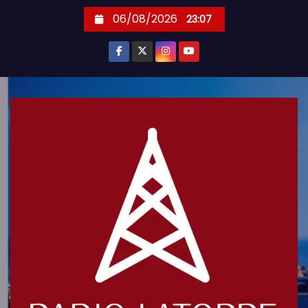
S
06/08/2026
23:07
k
i
p
t
o
c
o
n
t
e
n
t