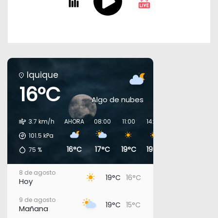
Iquique
16°C
Algo de nubes
3.7 km/h
AHORA
08:00
11:00
14:00
17:00
20:00
101.5
kPa
16°C
17°C
19°C
19°C
18°C
17°C
75
%
8 de agosto
19°C
16°C
Hoy
9 de agosto
19°C
15°C
Mañana