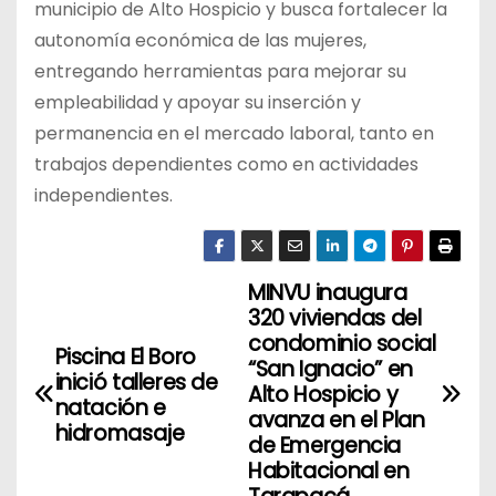
municipio de Alto Hospicio y busca fortalecer la
autonomía económica de las mujeres,
entregando herramientas para mejorar su
empleabilidad y apoyar su inserción y
permanencia en el mercado laboral, tanto en
trabajos dependientes como en actividades
independientes.
MINVU inaugura
N
320 viviendas del
a
condominio social
Piscina El Boro
“San Ignacio” en
inició talleres de
v
Alto Hospicio y
natación e
avanza en el Plan
hidromasaje
e
de Emergencia
Habitacional en
g