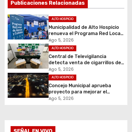
Publicaciones Relacionadas
c
i
ALTO HOSPICIO
Municipalidad de Alto Hospicio
ó
renueva el Programa Red Local
de Apoyos y Cuidados
Ago 5, 2026
n
ALTO HOSPICIO
d
Central de Televigilancia
detecta venta de cigarrillos de
e
contrabando y permite
Ago 5, 2026
incautación de más de 3 mil
ALTO HOSPICIO
e
cajetillas
Concejo Municipal aprueba
proyecto para mejorar el
n
alumbrado público del sector El
Ago 5, 2026
Boro
t
r
SEÑAL EN VIVO