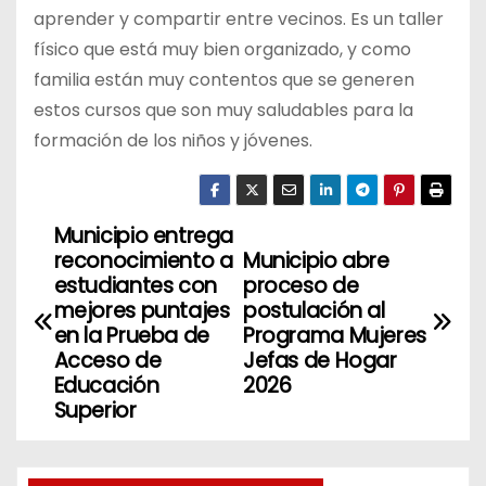
aprender y compartir entre vecinos. Es un taller
físico que está muy bien organizado, y como
familia están muy contentos que se generen
estos cursos que son muy saludables para la
formación de los niños y jóvenes.
Municipio entrega
N
reconocimiento a
Municipio abre
a
estudiantes con
proceso de
mejores puntajes
postulación al
v
en la Prueba de
Programa Mujeres
Acceso de
Jefas de Hogar
e
Educación
2026
Superior
g
a