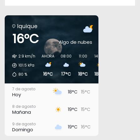
Iquique
16°C
Algo de nubes
2.9 km/h
AHORA
08:00
11:00
14:00
17:00
20:00
101.5
kPa
16°C
17°C
18°C
18°C
17°C
16°C
80
%
7 de agosto
18°C
15°C
Hoy
8 de agosto
19°C
15°C
Mañana
9 de agosto
19°C
16°C
Domingo