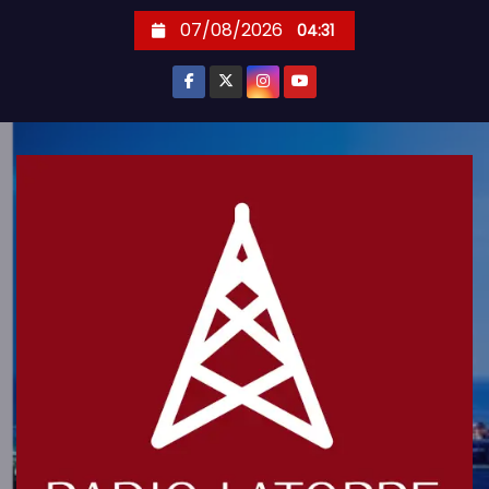
S
07/08/2026
04:31
k
i
p
t
o
c
o
n
t
e
n
t