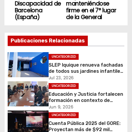
Discapacidad de
manteniéndose
e
Barcelona
firme en el 7° lugar
(España)
de la General
g
a
Publicaciones Relacionadas
c
i
UNCATEGORIZED
SLEP Iquique renueva fachadas
ó
de todos sus jardines infantiles
en Alto Hospicio
Jul 23, 2026
n
UNCATEGORIZED
d
Educación y Justicia fortalecen
formación en contexto de
e
encierro para más de 700
Jun 9, 2026
personas en Tarapacá
UNCATEGORIZED
e
Cuenta Pública 2025 del GORE:
Proyectan más de $92 mil