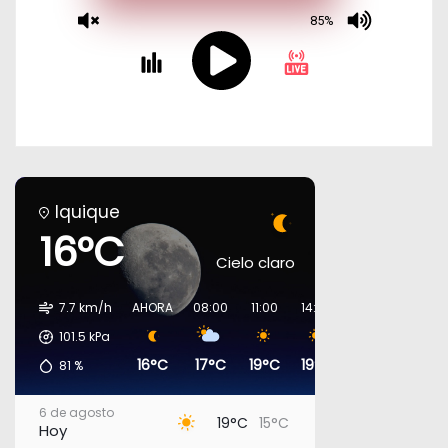
Iquique
16°C
Cielo claro
7.7 km/h
AHORA
08:00
11:00
14:00
17:00
20:00
101.5
kPa
16°C
17°C
19°C
19°C
17°C
16°C
81
%
6 de agosto
19°C
15°C
Hoy