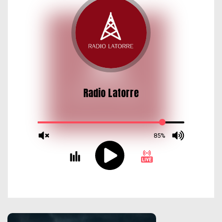
d
a
s