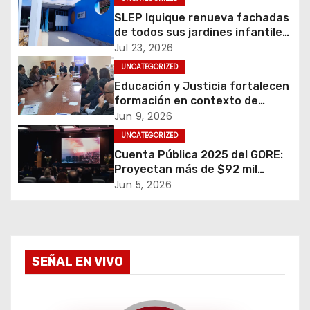
c
SLEP Iquique renueva fachadas
i
de todos sus jardines infantiles
en Alto Hospicio
Jul 23, 2026
ó
UNCATEGORIZED
Educación y Justicia fortalecen
n
formación en contexto de
encierro para más de 700
d
Jun 9, 2026
personas en Tarapacá
UNCATEGORIZED
e
Cuenta Pública 2025 del GORE:
Proyectan más de $92 mil
e
millones en proyectos a
Jun 5, 2026
ejecutar
n
t
SEÑAL EN VIVO
r
a