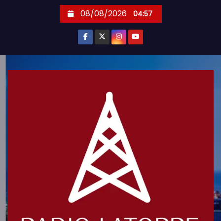
S
08/08/2026
04:57
k
i
p
t
o
c
o
n
t
e
n
t