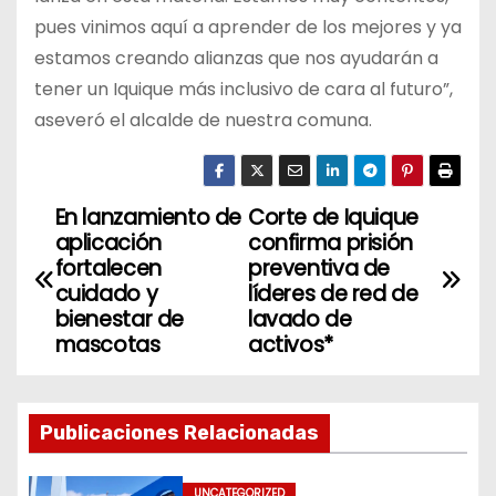
pues vinimos aquí a aprender de los mejores y ya
estamos creando alianzas que nos ayudarán a
tener un Iquique más inclusivo de cara al futuro”,
aseveró el alcalde de nuestra comuna.
En lanzamiento de
Corte de Iquique
N
aplicación
confirma prisión
a
fortalecen
preventiva de
cuidado y
líderes de red de
v
bienestar de
lavado de
mascotas
activos*
e
g
Publicaciones Relacionadas
a
UNCATEGORIZED