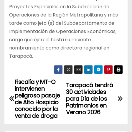
Proyectos Especiales en la Subdirección de
Operaciones de la Región Metropolitana y más
tarde como jefa (s) del Subdepartamento de
Implementación de Operaciones Económicas,
cargo que ejerció hasta su reciente
nombramiento como directora regional en
Tarapacá.
Fiscalía y MT-O
N
Tarapacá tendrá
intervienen
30 actividades
a
peligroso pasaje
para Día de los
de Alto Hospicio
Patrimonios en
v
conocido por la
Verano 2026
venta de droga
e