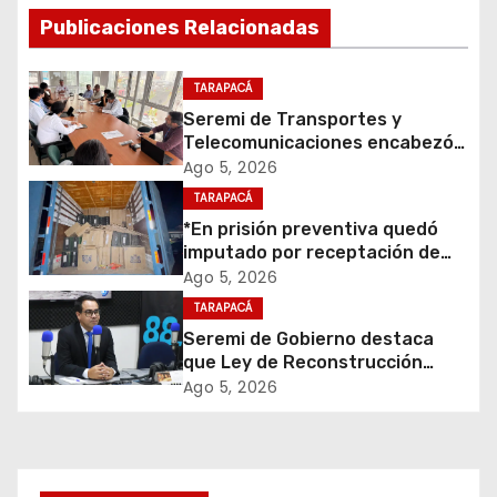
g
Publicaciones Relacionadas
a
c
TARAPACÁ
Seremi de Transportes y
i
Telecomunicaciones encabezó
primera mesa de coordinación
Ago 5, 2026
ó
para el retiro de cables en
TARAPACÁ
desuso en Iquique
*En prisión preventiva quedó
n
imputado por receptación de
cigarrillos avaluados en $1.600
d
Ago 5, 2026
millones*
TARAPACÁ
e
Seremi de Gobierno destaca
que Ley de Reconstrucción
e
Nacional impulsará la inversión
Ago 5, 2026
y el empleo en Tarapacá
n
t