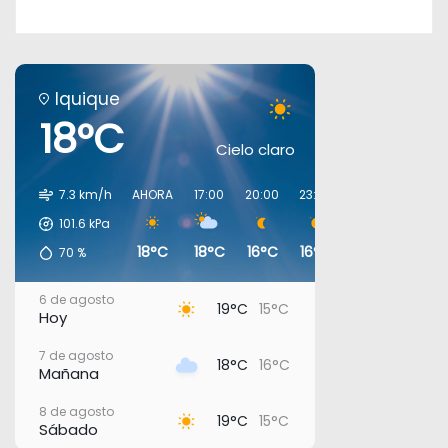
Iquique
18°C
Cielo claro
7.3 km/h
AHORA
17:00
20:00
23:00
02:00
05:00
101.6
kPa
18°C
18°C
16°C
16°C
16°C
16°C
70
%
6 de agosto
19°C
15°C
Hoy
7 de agosto
18°C
16°C
Mañana
8 de agosto
19°C
15°C
Sábado