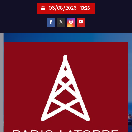
S
06/08/2026
13:26
k
i
p
t
o
c
o
n
t
e
n
t