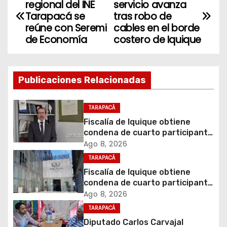
regional del INE
servicio avanza
a
Tarapacá se
tras robo de
reúne con Seremi
cables en el borde
v
de Economía
costero de Iquique
e
g
Publicaciones Relacionadas
a
TARAPACÁ
c
Fiscalía de Iquique obtiene
condena de cuarto participante
i
en violento asalto a
Ago 8, 2026
comerciante
TARAPACÁ
ó
Fiscalía de Iquique obtiene
condena de cuarto participante
n
en violento asalto a
Ago 8, 2026
comerciante
d
TARAPACÁ
Diputado Carlos Carvajal