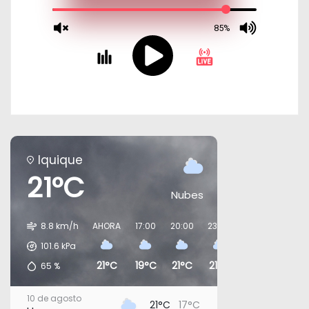
Iquique
21°C
Nubes
8.8 km/h
AHORA
17:00
20:00
23:00
02:00
05:00
101.6
kPa
21°C
19°C
21°C
21°C
19°C
21°C
65
%
10 de agosto
21°C
17°C