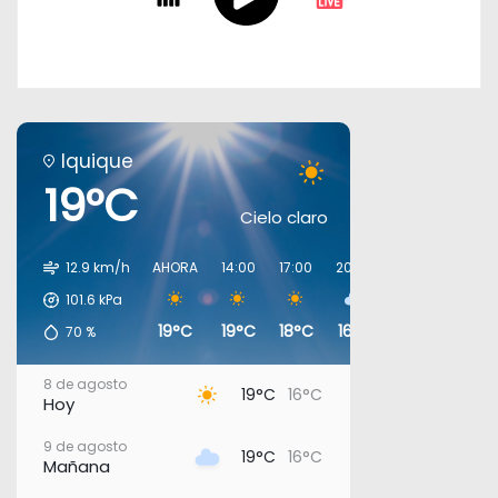
Iquique
19°C
Cielo claro
12.9 km/h
AHORA
14:00
17:00
20:00
23:00
02:00
101.6
kPa
19°C
19°C
18°C
16°C
17°C
16°C
70
%
8 de agosto
19°C
16°C
Hoy
9 de agosto
19°C
16°C
Mañana