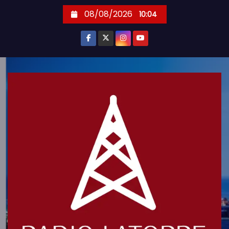
S
08/08/2026
10:04
k
i
p
t
o
c
o
n
t
e
n
t