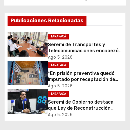
e
g
Publicaciones Relacionadas
a
TARAPACÁ
c
Seremi de Transportes y
Telecomunicaciones encabezó
i
primera mesa de coordinación
Ago 5, 2026
para el retiro de cables en
TARAPACÁ
ó
desuso en Iquique
*En prisión preventiva quedó
imputado por receptación de
n
cigarrillos avaluados en $1.600
Ago 5, 2026
millones*
d
TARAPACÁ
Seremi de Gobierno destaca
e
que Ley de Reconstrucción
Nacional impulsará la inversión
Ago 5, 2026
e
y el empleo en Tarapacá