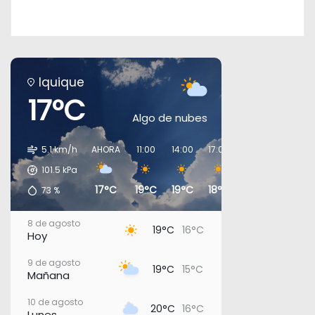
Iquique
17°C
Algo de nubes
5.1 km/h
AHORA
11:00
14:00
17:00
20:00
23:00
101.5
kPa
17°C
19°C
19°C
18°C
17°C
17°C
73
%
8 de agosto
19°C
16°C
Hoy
9 de agosto
19°C
15°C
Mañana
10 de agosto
20°C
16°C
Lunes