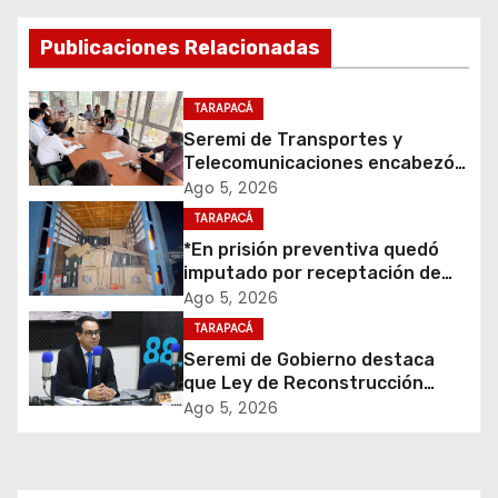
g
Publicaciones Relacionadas
a
c
TARAPACÁ
Seremi de Transportes y
i
Telecomunicaciones encabezó
primera mesa de coordinación
Ago 5, 2026
ó
para el retiro de cables en
TARAPACÁ
desuso en Iquique
*En prisión preventiva quedó
n
imputado por receptación de
cigarrillos avaluados en $1.600
d
Ago 5, 2026
millones*
TARAPACÁ
e
Seremi de Gobierno destaca
que Ley de Reconstrucción
e
Nacional impulsará la inversión
Ago 5, 2026
y el empleo en Tarapacá
n
t