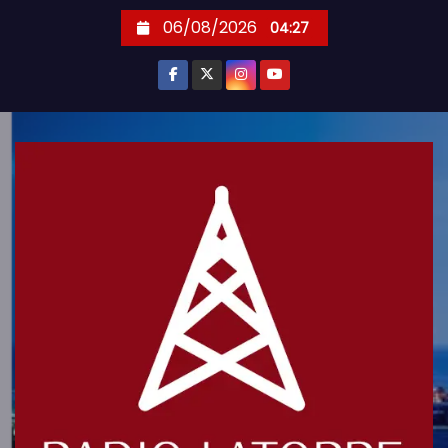
S
06/08/2026
04:27
k
i
p
t
o
c
o
n
t
e
n
t