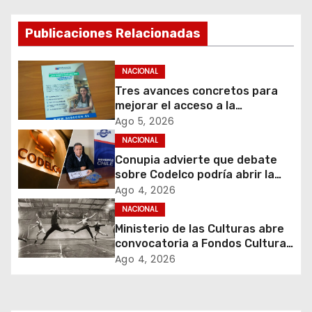
a
Publicaciones Relacionadas
c
i
NACIONAL
Tres avances concretos para
ó
mejorar el acceso a la
información y proteger los
Ago 5, 2026
n
derechos de los contribuyentes
NACIONAL
en materia de avalúos y
d
Conupia advierte que debate
contribuciones
sobre Codelco podría abrir la
e
puerta a una nueva ola de
Ago 4, 2026
privatizaciones en Chile
NACIONAL
e
Ministerio de las Culturas abre
convocatoria a Fondos Cultura
n
2027 con foco en
Ago 4, 2026
transparencia, innovación y
t
acceso ciudadano
r