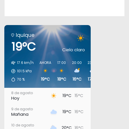
Iquique
19°C
Cielo claro
17.6 km/h
AHORA
17:00
20:00
23:00
02:00
05:00
101.5
kPa
19°C
18°C
16°C
17°C
16°C
16°C
70
%
8 de agosto
19°C
15°C
Hoy
9 de agosto
19°C
16°C
Mañana
10 de agosto
20°C
16°C