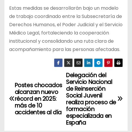
Estas medidas se desarrollarán bajo un modelo
de trabajo coordinado entre la Subsecretaría de
Derechos Humanos, el Poder Judicial y el Servicio
Médico Legal, fortaleciendo la cooperación
institucional y consolidando una ruta clara de
acompañamiento para las personas afectadas.
Delegación del
N
Servicio Nacional
Postes chocados
a
de Reinserción
alcanzan nuevo
Social Juvenil
récord en 2025:
v
realiza proceso de
más de 10
formación
accidentes al día
e
especializada en
España
g