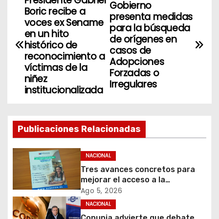
Presidente Gabriel
N
Gobierno
Boric recibe a
presenta medidas
a
voces ex Sename
para la búsqueda
en un hito
de orígenes en
v
histórico de
casos de
reconocimiento a
Adopciones
e
víctimas de la
Forzadas o
niñez
g
Irregulares
institucionalizada
a
c
Publicaciones Relacionadas
i
NACIONAL
ó
Tres avances concretos para
mejorar el acceso a la
n
información y proteger los
Ago 5, 2026
derechos de los contribuyentes
d
NACIONAL
en materia de avalúos y
Conupia advierte que debate