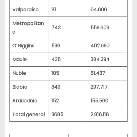
Valparaíso
81
64.606
Metropolitan
743
559.609
a
O’Higgins
596
402.690
Maule
435
384.394
Ñuble
105
81.437
Biobío
349
297.717
Araucanía
152
155.560
Total general
3685
2.816.118