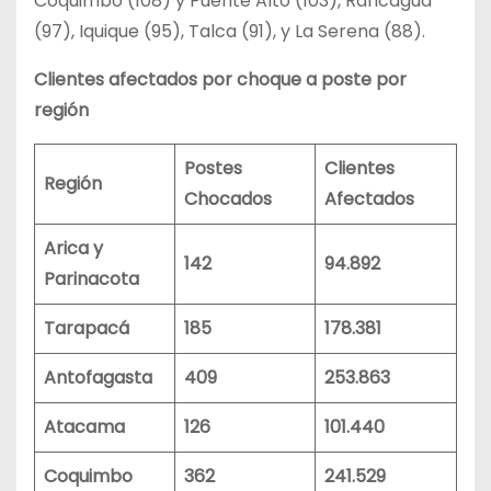
Coquimbo (108) y Puente Alto (103), Rancagua
(97), Iquique (95), Talca (91), y La Serena (88).
Clientes afectados por choque a poste por
región
Postes
Clientes
Región
Chocados
Afectados
Arica y
142
94.892
Parinacota
Tarapacá
185
178.381
Antofagasta
409
253.863
Atacama
126
101.440
Coquimbo
362
241.529