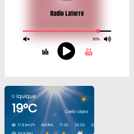
Iquique
19°C
Cielo claro
17.6 km/h
AHORA
17:00
20:00
23:00
02:00
05:00
101.5
kPa