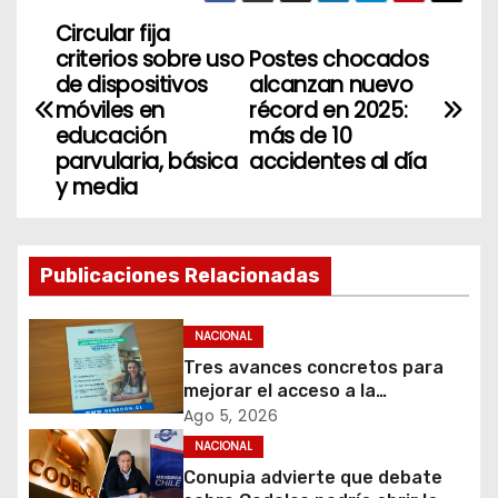
Circular fija
N
criterios sobre uso
Postes chocados
a
de dispositivos
alcanzan nuevo
móviles en
récord en 2025:
v
educación
más de 10
parvularia, básica
accidentes al día
e
y media
g
a
Publicaciones Relacionadas
c
NACIONAL
i
Tres avances concretos para
mejorar el acceso a la
ó
información y proteger los
Ago 5, 2026
derechos de los contribuyentes
NACIONAL
n
en materia de avalúos y
Conupia advierte que debate
contribuciones