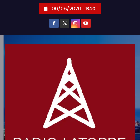
S
06/08/2026
13:20
k
i
p
t
o
c
o
n
t
e
n
t