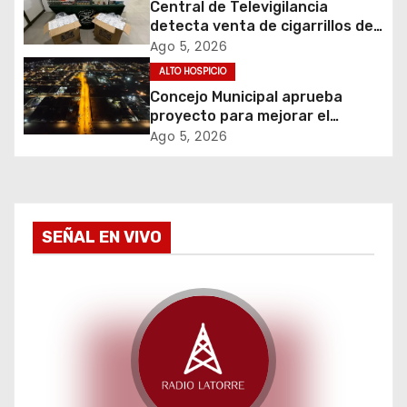
Central de Televigilancia
detecta venta de cigarrillos de
n
contrabando y permite
Ago 5, 2026
incautación de más de 3 mil
d
ALTO HOSPICIO
cajetillas
Concejo Municipal aprueba
e
proyecto para mejorar el
alumbrado público del sector El
Ago 5, 2026
e
Boro
n
t
SEÑAL EN VIVO
r
a
d
a