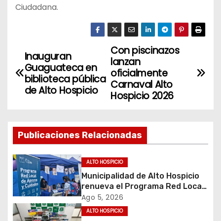
Ciudadana.
Con piscinazos
N
Inauguran
lanzan
Guaguateca en
a
oficialmente
biblioteca pública
Carnaval Alto
de Alto Hospicio
v
Hospicio 2026
e
g
Publicaciones Relacionadas
a
ALTO HOSPICIO
c
Municipalidad de Alto Hospicio
renueva el Programa Red Local
i
de Apoyos y Cuidados
Ago 5, 2026
ALTO HOSPICIO
ó