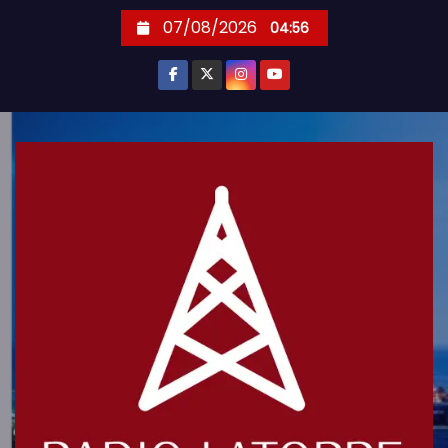
S
07/08/2026
04:56
k
i
p
t
o
c
o
n
t
e
n
t