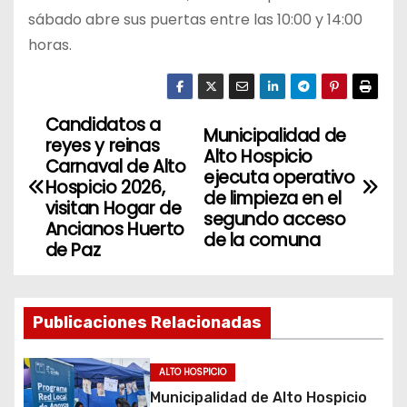
sábado abre sus puertas entre las 10:00 y 14:00
horas.
Candidatos a
N
Municipalidad de
reyes y reinas
Alto Hospicio
a
Carnaval de Alto
ejecuta operativo
Hospicio 2026,
de limpieza en el
v
visitan Hogar de
segundo acceso
Ancianos Huerto
de la comuna
e
de Paz
g
a
Publicaciones Relacionadas
c
ALTO HOSPICIO
i
Municipalidad de Alto Hospicio