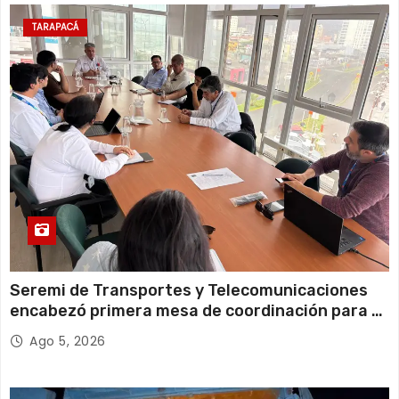
12 de agosto
21°C
19°C
Miércoles
TARAPACÁ
13 de agosto
20°C
18°C
Jueves
Seremi de Transportes y Telecomunicaciones
encabezó primera mesa de coordinación para el
retiro de cables en desuso en Iquique
Ago 5, 2026