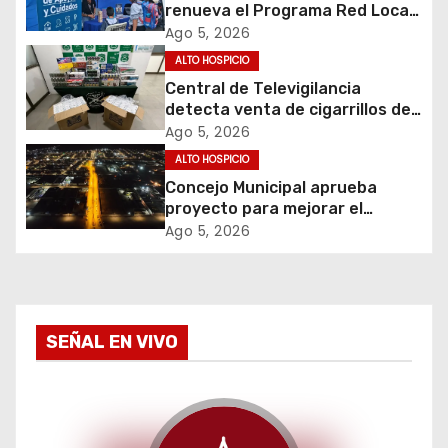
renueva el Programa Red Local
ó
de Apoyos y Cuidados
Ago 5, 2026
ALTO HOSPICIO
n
Central de Televigilancia
d
detecta venta de cigarrillos de
contrabando y permite
Ago 5, 2026
e
incautación de más de 3 mil
ALTO HOSPICIO
cajetillas
Concejo Municipal aprueba
e
proyecto para mejorar el
alumbrado público del sector El
Ago 5, 2026
n
Boro
t
r
SEÑAL EN VIVO
a
d