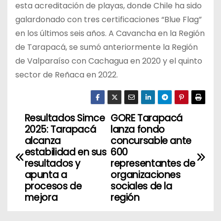
esta acreditación de playas, donde Chile ha sido
galardonado con tres certificaciones “Blue Flag”
en los últimos seis años. A Cavancha en la Región
de Tarapacá, se sumó anteriormente la Región
de Valparaíso con Cachagua en 2020 y el quinto
sector de Reñaca en 2022.
Resultados Simce
GORE Tarapacá
N
2025: Tarapacá
lanza fondo
a
alcanza
concursable ante
estabilidad en sus
600
v
resultados y
representantes de
apunta a
organizaciones
e
procesos de
sociales de la
mejora
región
g