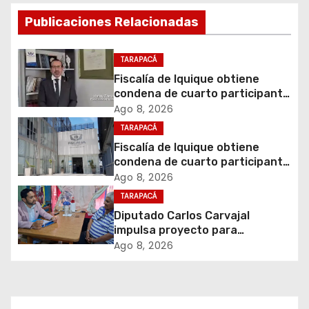
a
Publicaciones Relacionadas
c
i
TARAPACÁ
Fiscalía de Iquique obtiene
ó
condena de cuarto participante
en violento asalto a
Ago 8, 2026
n
comerciante
TARAPACÁ
d
Fiscalía de Iquique obtiene
condena de cuarto participante
e
en violento asalto a
Ago 8, 2026
comerciante
TARAPACÁ
e
Diputado Carlos Carvajal
impulsa proyecto para
n
homenajear en vida al campeón
Ago 8, 2026
mundial Raúl Choque
t
r