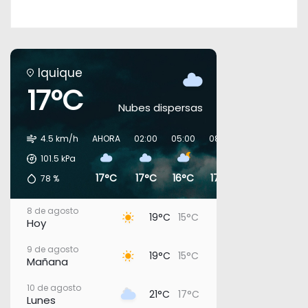
Iquique
17°C
Nubes dispersas
4.5 km/h
AHORA
02:00
05:00
08:00
11:00
14:00
101.5
kPa
17°C
17°C
16°C
17°C
18°C
19°C
78
%
8 de agosto
19°C
15°C
Hoy
9 de agosto
19°C
15°C
Mañana
10 de agosto
21°C
17°C
Lunes