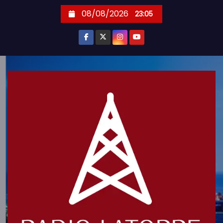
S
08/08/2026
23:05
k
i
p
t
o
c
o
n
t
e
n
t