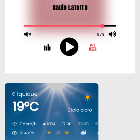
Iquique
19°C
Cielo claro
17.6 km/h
AHORA
17:00
20:00
23:00
02:00
05:00
101.4
kPa