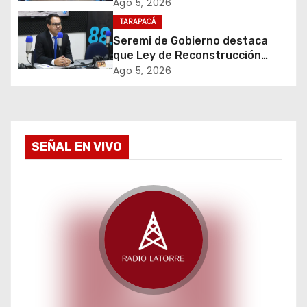
e
cigarrillos avaluados en $1.600
Ago 5, 2026
millones*
TARAPACÁ
e
Seremi de Gobierno destaca
que Ley de Reconstrucción
n
Nacional impulsará la inversión
Ago 5, 2026
y el empleo en Tarapacá
t
r
a
SEÑAL EN VIVO
d
a
s