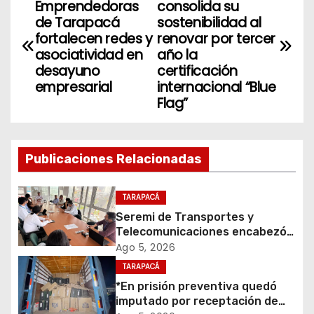
Emprendedoras
consolida su
a
de Tarapacá
sostenibilidad al
fortalecen redes y
renovar por tercer
v
asociatividad en
año la
desayuno
certificación
e
empresarial
internacional “Blue
Flag”
g
a
Publicaciones Relacionadas
c
i
TARAPACÁ
Seremi de Transportes y
ó
Telecomunicaciones encabezó
primera mesa de coordinación
Ago 5, 2026
n
para el retiro de cables en
TARAPACÁ
desuso en Iquique
d
*En prisión preventiva quedó
imputado por receptación de