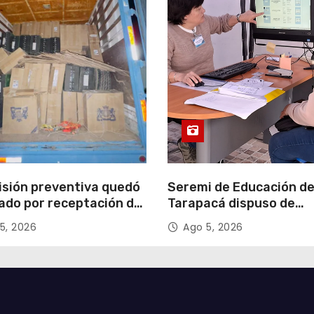
isión preventiva quedó
Seremi de Educación d
ado por receptación de
Tarapacá dispuso de
illos avaluados en
facilitadores para apoy
5, 2026
Ago 5, 2026
 millones*
proceso de Admisión Es
2027