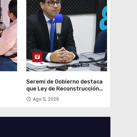
e
Seremi de Gobierno destaca
que Ley de Reconstrucción
ar
Nacional impulsará la
Ago 5, 2026
colar
inversión y el empleo en
Tarapacá