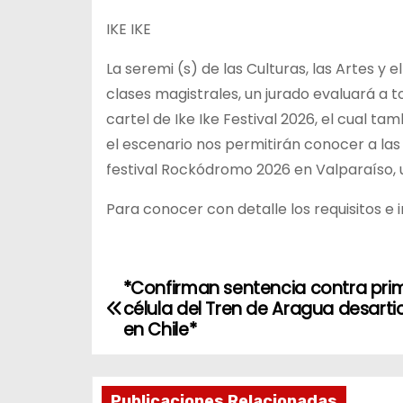
IKE IKE
La seremi (s) de las Culturas, las Artes y 
clases magistrales, un jurado evaluará a 
cartel de Ike Ike Festival 2026, el cual 
el escenario nos permitirán conocer a la
festival Rockódromo 2026 en Valparaíso, 
Para conocer con detalle los requisitos e 
*Confirman sentencia contra pri
N
célula del Tren de Aragua desart
a
en Chile*
v
Publicaciones Relacionadas