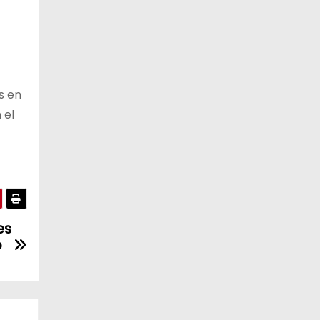
12 de agosto
22°C
19°C
Miércoles
13 de agosto
21°C
18°C
Jueves
s en
 el
es
ó