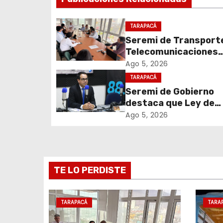
e
g
TARAPACÁ
Seremi de Transport
a
Telecomunicaciones
c
encabezó primera me
Ago 5, 2026
coordinación para el 
TARAPACÁ
i
de cables en desuso 
Seremi de Gobierno
Iquique
destaca que Ley de
ó
Reconstrucción Naci
Ago 5, 2026
n
impulsará la inversión
empleo en Tarapacá
d
e
TE LO PERDISTE
e
TARAPACÁ
TARA
n