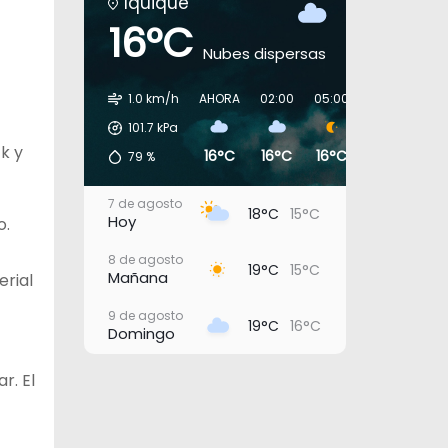
Iquique
16°C
Nubes dispersas
1.0 km/h
AHORA
02:00
05:00
08:00
11:0
101.7
kPa
k y
16°C
16°C
16°C
17°C
19°
79
%
7 de agosto
18°C
15°C
Hoy
o.
8 de agosto
19°C
15°C
Mañana
erial
9 de agosto
19°C
16°C
Domingo
10 de agosto
r. El
20°C
16°C
Lunes
11 de agosto
21°C
17°C
Martes