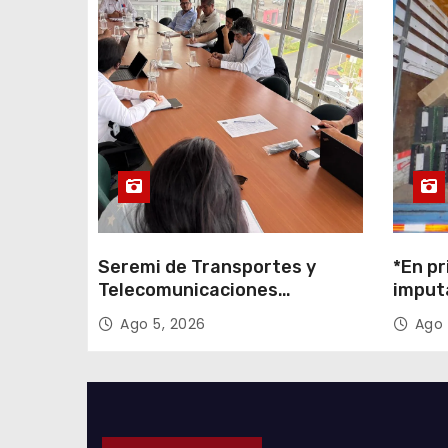
t
r
a
d
a
s
Seremi de Transportes y
*En pr
Telecomunicaciones
imput
encabezó primera mesa de
cigarr
Ago 5, 2026
Ago 
coordinación para el retiro de
$1.600
cables en desuso en Iquique