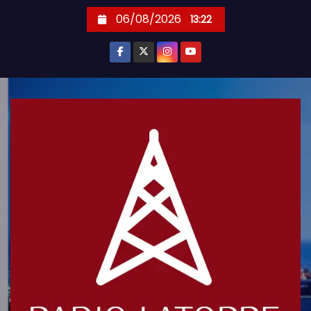
S
06/08/2026
13:22
k
i
p
t
o
c
o
n
t
e
n
t