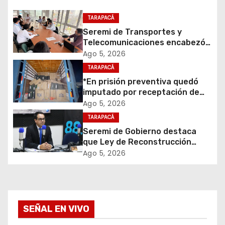
a
TARAPACÁ
c
Seremi de Transportes y
Telecomunicaciones encabezó
i
primera mesa de coordinación
Ago 5, 2026
para el retiro de cables en
TARAPACÁ
ó
desuso en Iquique
*En prisión preventiva quedó
imputado por receptación de
n
cigarrillos avaluados en $1.600
Ago 5, 2026
millones*
d
TARAPACÁ
Seremi de Gobierno destaca
e
que Ley de Reconstrucción
Nacional impulsará la inversión
Ago 5, 2026
e
y el empleo en Tarapacá
n
t
SEÑAL EN VIVO
r