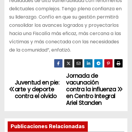
realidades de alta vulnerabilidad con fenómenos
delictuales complejos. Tengo plena confianza en
su liderazgo. Confío en que su gestión permitirá
consolidar los avances logrados y proyectarlos
hacia una Fiscalía más eficaz, más cercana a las
víctimas y más conectada con las necesidades
de la comunidad”, enfatizó.
Jornada de
N
Juventud en pie:
vacunación
a
arte y deporte
contra la influenza
contra el olvido
en Centro Integral
v
Ariel Standen
e
g
Publicaciones Relacionadas