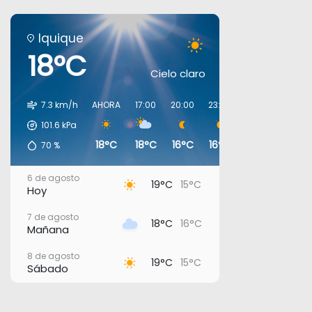
Iquique
18°C
Cielo claro
7.3 km/h
AHORA
17:00
20:00
23:00
02:00
05:00
101.6
kPa
18°C
18°C
16°C
16°C
16°C
16°C
70
%
6 de agosto
19°C
15°C
Hoy
7 de agosto
18°C
16°C
Mañana
8 de agosto
19°C
15°C
Sábado
9 de agosto
18°C
15°C
Domingo