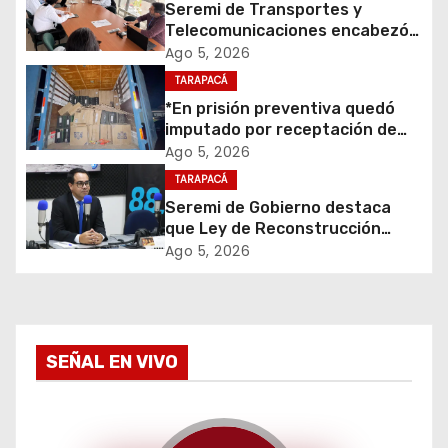
ó
Seremi de Transportes y
Telecomunicaciones encabezó
n
primera mesa de coordinación
Ago 5, 2026
para el retiro de cables en
d
TARAPACÁ
desuso en Iquique
*En prisión preventiva quedó
e
imputado por receptación de
cigarrillos avaluados en $1.600
Ago 5, 2026
e
millones*
TARAPACÁ
Seremi de Gobierno destaca
n
que Ley de Reconstrucción
Nacional impulsará la inversión
t
Ago 5, 2026
y el empleo en Tarapacá
r
a
SEÑAL EN VIVO
d
a