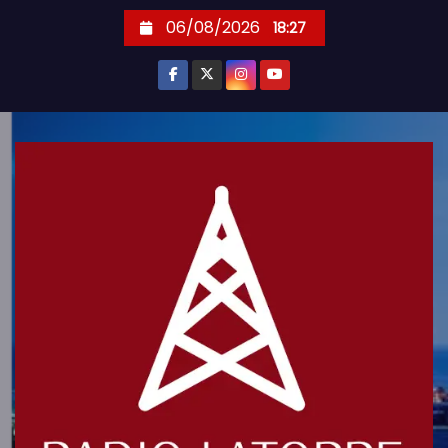
S
06/08/2026
18:27
k
i
p
t
o
c
o
n
t
e
n
t