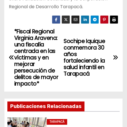
Regional de Desarrollo Tarapacá.
*Fiscal Regional
N
Virginia Aravena:
Sochipe Iquique
a
una fiscalía
conmemora 30
centrada en las
años
v
víctimas y en
fortaleciendo la
mejorar
salud infantil en
e
persecución de
Tarapacá
delitos de mayor
g
impacto*
a
c
Publicaciones Relacionadas
i
TARAPACÁ