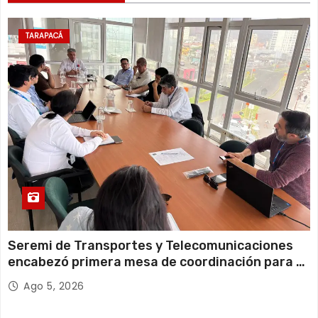
11 de agosto
20°C
18°C
Martes
TARAPACÁ
12 de agosto
21°C
18°C
Miércoles
Seremi de Transportes y Telecomunicaciones
encabezó primera mesa de coordinación para el
retiro de cables en desuso en Iquique
Ago 5, 2026