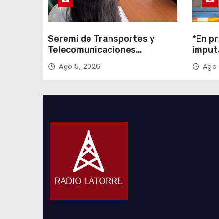
a
s
Seremi de Transportes y
*En pr
Telecomunicaciones
imput
encabezó primera mesa de
cigarr
Ago 5, 2026
Ago 
coordinación para el retiro de
$1.600
cables en desuso en Iquique