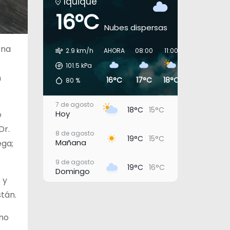
Iquique
16°C
Nubes dispersas
ena
2.9 km/h
AHORA
08:00
11:00
14:00
17:0
101.5
kPa
n
16°C
17°C
18°C
18°C
17°
80
%
7 de agosto
18°C
15°C
Hoy
e
Dr.
8 de agosto
19°C
15°C
Mañana
ega;
9 de agosto
19°C
16°C
Domingo
 y
10 de agosto
stán.
19°C
16°C
Lunes
uno
11 de agosto
19°C
17°C
Martes