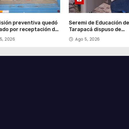
isión preventiva quedó
Seremi de Educación d
ado por receptación de
Tarapacá dispuso de
illos avaluados en
facilitadores para apoy
5, 2026
Ago 5, 2026
 millones*
proceso de Admisión Es
2027