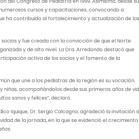
ción del Congreso de Pediatría en 1999. Asimismo, desde su
ado numerosos cursos y capacitaciones, convocando a
e ha contribuido al fortalecimiento y actualización de lo
1 socios y fue creada con la convicción de que el Norte
nizada y de alto nivel. La Dra. Arredondo destacó que
rticipación activa de los socios y el fomento de la
mún que une a los pediatras de la región es su vocación.
s y niñas, acompañándolos desde sus primeros años de vi
tos sanos y felices”, declaró.
ico Iquique, Dr. Sergio Calcagno, agradeció la invitación d
idad de la jornada, en la que se evidenció el crecimiento
años.