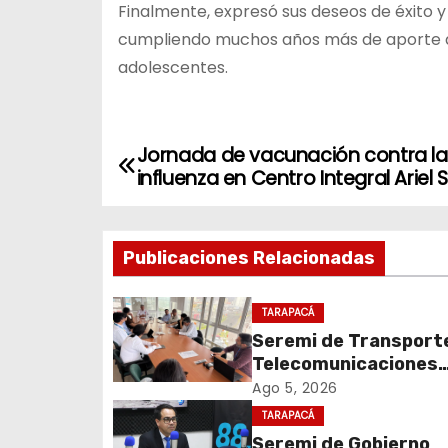
Finalmente, expresó sus deseos de éxito 
cumpliendo muchos años más de aporte a l
adolescentes.
Jornada de vacunación contra la
N
influenza en Centro Integral Ariel
a
v
Publicaciones Relacionadas
e
TARAPACÁ
g
Seremi de Transport
Telecomunicaciones
a
encabezó primera me
Ago 5, 2026
c
coordinación para el 
TARAPACÁ
de cables en desuso 
Seremi de Gobierno