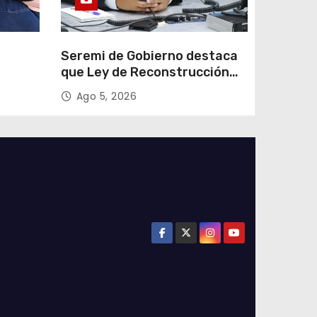
e
Seremi de Gobierno destaca
que Ley de Reconstrucción
ar
Nacional impulsará la
Ago 5, 2026
colar
inversión y el empleo en
Tarapacá