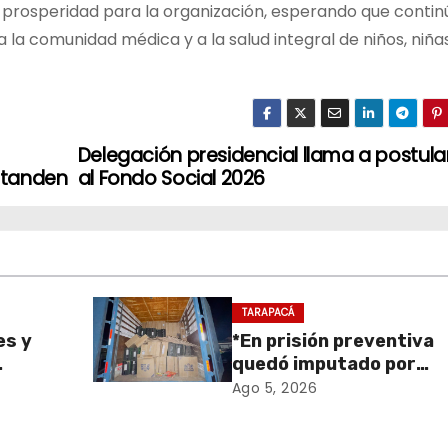
y prosperidad para la organización, esperando que contin
a comunidad médica y a la salud integral de niños, niña
Delegación presidencial llama a postula
 Standen
al Fondo Social 2026
TARAPACÁ
es y
*En prisión preventiva
quedó imputado por
sa de
receptación de cigarril
Ago 5, 2026
retiro
avaluados en $1.600
en
millones*