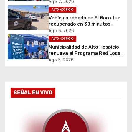
ó
envejecimiento activo en
Ago 7, 2026
adultos mayores de Alto
ALTO HOSPICIO
n
Hospicio
Vehículo robado en El Boro fue
d
recuperado en 30 minutos
gracias a operativo coordinado
Ago 6, 2026
e
ALTO HOSPICIO
Municipalidad de Alto Hospicio
e
renueva el Programa Red Local
de Apoyos y Cuidados
Ago 5, 2026
n
t
r
SEÑAL EN VIVO
a
d
a