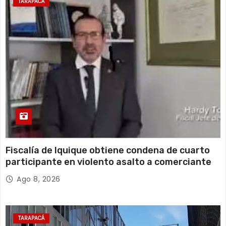
Sábado
TARAPACÁ
16 de agosto
18°C
16°C
Domingo
Fiscalía de Iquique obtiene condena de cuarto
participante en violento asalto a comerciante
Ago 8, 2026
TARAPACÁ