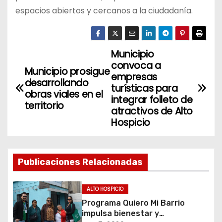
espacios abiertos y cercanos a la ciudadanía.
Municipio
N
convoca a
Municipio prosigue
a
empresas
desarrollando
turísticas para
obras viales en el
v
integrar folleto de
territorio
atractivos de Alto
e
Hospicio
g
a
Publicaciones Relacionadas
c
ALTO HOSPICIO
i
Programa Quiero Mi Barrio
impulsa bienestar y