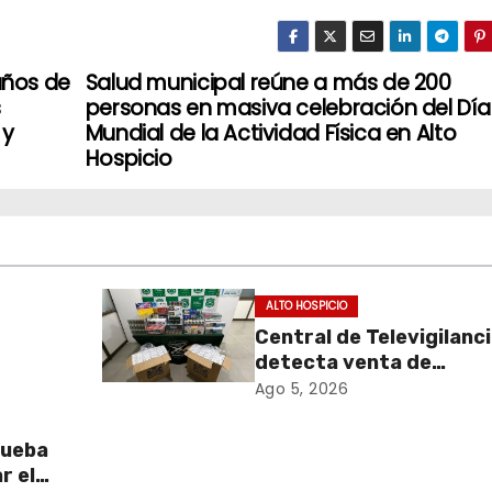
años de
Salud municipal reúne a más de 200
s
personas en masiva celebración del Día
 y
Mundial de la Actividad Física en Alto
Hospicio
ALTO HOSPICIO
Central de Televigilanc
detecta venta de
de
cigarrillos de contraba
Ago 5, 2026
y permite incautación 
más de 3 mil cajetillas
rueba
r el