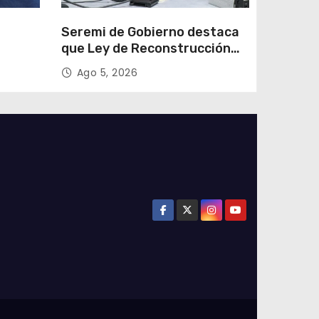
e
Seremi de Gobierno destaca
que Ley de Reconstrucción
ar
Nacional impulsará la
Ago 5, 2026
colar
inversión y el empleo en
Tarapacá