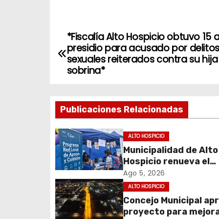
*Fiscalía Alto Hospicio obtuvo 15 
N
presidio para acusado por delito
a
sexuales reiterados contra su hija
sobrina*
v
e
Publicaciones Relacionadas
g
ALTO HOSPICIO
a
Municipalidad de Alto
c
Hospicio renueva el
Programa Red Local 
Ago 5, 2026
i
Apoyos y Cuidados
ALTO HOSPICIO
Concejo Municipal ap
ó
proyecto para mejora