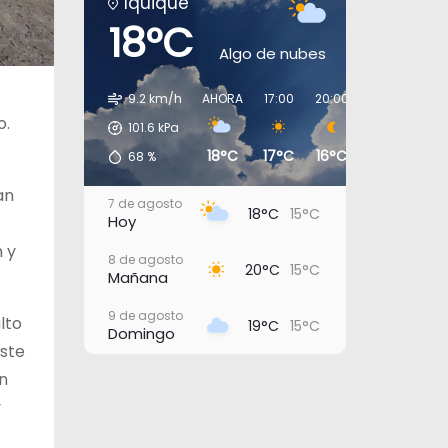
Iquique
18°C
Algo de nubes
9.2 km/h
AHORA
17:00
20:00
23:00
02:
o.
101.6
kPa
18°C
17°C
16°C
16°C
16°
68
%
an
7 de agosto
18°C
15°C
Hoy
n y
8 de agosto
20°C
15°C
Mañana
9 de agosto
lto
19°C
15°C
Domingo
aste
10 de agosto
en
20°C
16°C
Lunes
y
11 de agosto
20°C
17°C
Martes