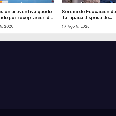
isión preventiva quedó
Seremi de Educación d
ado por receptación de
Tarapacá dispuso de
illos avaluados en
facilitadores para apoy
5, 2026
Ago 5, 2026
 millones*
proceso de Admisión Es
2027