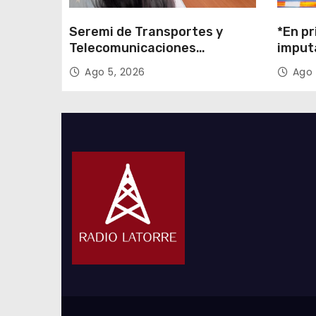
Seremi de Transportes y
*En pr
Telecomunicaciones
imput
encabezó primera mesa de
cigarr
Ago 5, 2026
Ago 
coordinación para el retiro de
$1.600
cables en desuso en Iquique