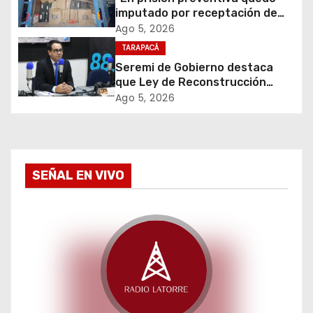
d
imputado por receptación de
e
cigarrillos avaluados en $1.600
Ago 5, 2026
millones*
TARAPACÁ
e
Seremi de Gobierno destaca
que Ley de Reconstrucción
n
Nacional impulsará la inversión
Ago 5, 2026
y el empleo en Tarapacá
t
r
a
SEÑAL EN VIVO
d
a
s