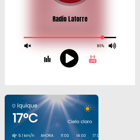
Iquique
17°C
Cielo claro
5.1 km/h
AHORA
11:00
14:00
17:00
20:00
23:00