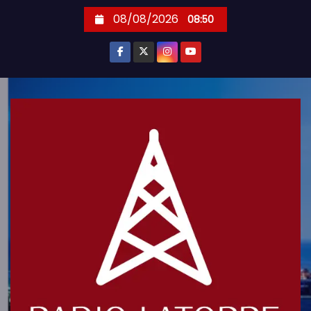
S
08/08/2026
08:50
k
i
p
t
o
c
o
n
t
e
n
t