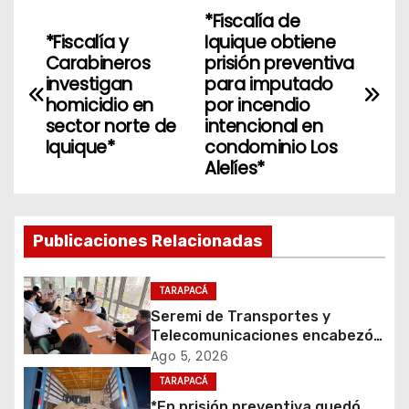
*Fiscalía de
N
*Fiscalía y
Iquique obtiene
a
Carabineros
prisión preventiva
investigan
para imputado
v
homicidio en
por incendio
sector norte de
intencional en
e
Iquique*
condominio Los
Alelíes*
g
a
Publicaciones Relacionadas
c
i
TARAPACÁ
Seremi de Transportes y
ó
Telecomunicaciones encabezó
primera mesa de coordinación
Ago 5, 2026
n
para el retiro de cables en
TARAPACÁ
desuso en Iquique
*En prisión preventiva quedó