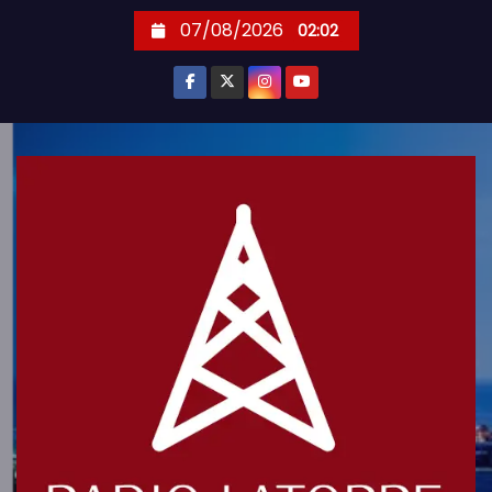
S
07/08/2026
02:02
k
i
p
t
o
c
o
n
t
e
n
t