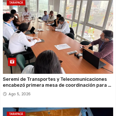
22°C
19°C
Miércoles
TARAPACÁ
13 de agosto
21°C
18°C
Jueves
Seremi de Transportes y Telecomunicaciones
encabezó primera mesa de coordinación para el
retiro de cables en desuso en Iquique
Ago 5, 2026
TARAPACÁ