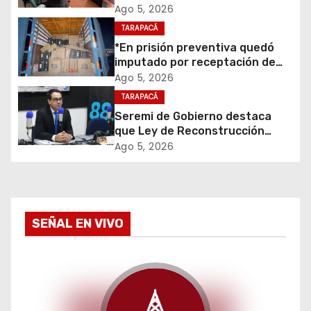
primera mesa de coordinación
Ago 5, 2026
ó
para el retiro de cables en
TARAPACÁ
desuso en Iquique
*En prisión preventiva quedó
n
imputado por receptación de
cigarrillos avaluados en $1.600
d
Ago 5, 2026
millones*
TARAPACÁ
e
Seremi de Gobierno destaca
que Ley de Reconstrucción
e
Nacional impulsará la inversión
Ago 5, 2026
y el empleo en Tarapacá
n
t
SEÑAL EN VIVO
r
a
d