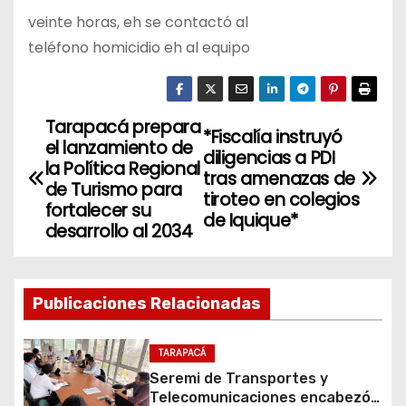
veinte horas, eh se contactó al
teléfono homicidio eh al equipo
Tarapacá prepara
N
*Fiscalía instruyó
el lanzamiento de
diligencias a PDI
a
la Política Regional
tras amenazas de
de Turismo para
tiroteo en colegios
v
fortalecer su
de Iquique*
desarrollo al 2034
e
g
Publicaciones Relacionadas
a
c
TARAPACÁ
Seremi de Transportes y
i
Telecomunicaciones encabezó