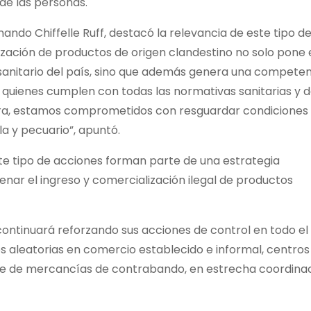
 de las personas.
ando Chiffelle Ruff, destacó la relevancia de este tipo d
ización de productos de origen clandestino no solo pone 
oosanitario del país, sino que además genera una compete
 quienes cumplen con todas las normativas sanitarias y 
tura, estamos comprometidos con resguardar condiciones
la y pecuario”, apuntó.
e tipo de acciones forman parte de una estrategia
enar el ingreso y comercialización ilegal de productos
 continuará reforzando sus acciones de control en todo el
nes aleatorias en comercio establecido e informal, centros
orte de mercancías de contrabando, en estrecha coordina