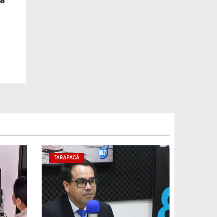
ndo
de
TARAPACÁ