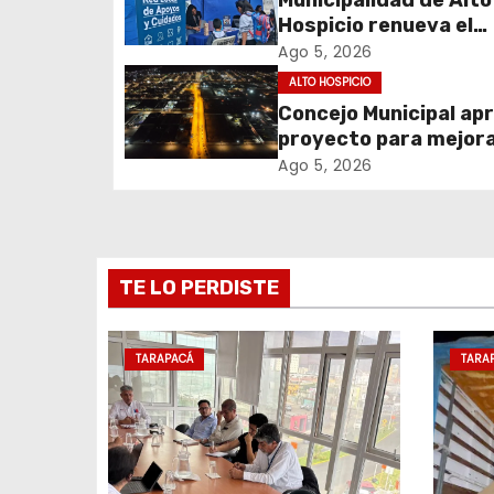
a
Hospicio renueva el
c
Programa Red Local 
Ago 5, 2026
Apoyos y Cuidados
ALTO HOSPICIO
i
Concejo Municipal ap
proyecto para mejora
ó
alumbrado público de
Ago 5, 2026
n
sector El Boro
d
e
TE LO PERDISTE
e
TARAPACÁ
TARA
n
t
r