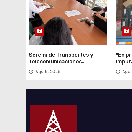
a
d
a
s
Seremi de Transportes y
*En pr
Telecomunicaciones
imput
encabezó primera mesa de
cigarr
Ago 5, 2026
Ago 
coordinación para el retiro de
$1.600
cables en desuso en Iquique