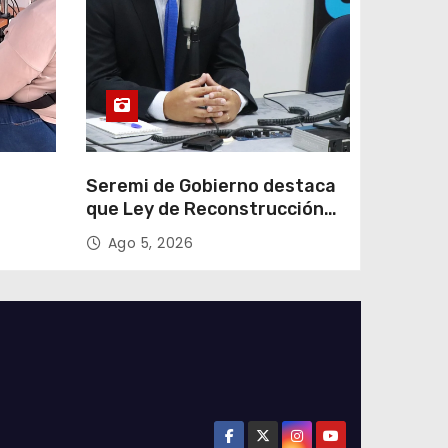
e
Seremi de Gobierno destaca
que Ley de Reconstrucción
ar
Nacional impulsará la
Ago 5, 2026
colar
inversión y el empleo en
Tarapacá