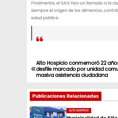
Finalmente, el SAG hizo un llamado a la ci
siempre el origen de los alimentos, contri
salud pública
Alto Hospicio conmemoró 22 año
N
desfile marcado por unidad comu
a
masiva asistencia ciudadana
v
Publicaciones Relacionadas
e
g
ALTO HOSPICIO
Municipalidad de Alto