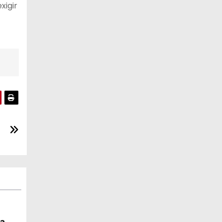
xigir
ia