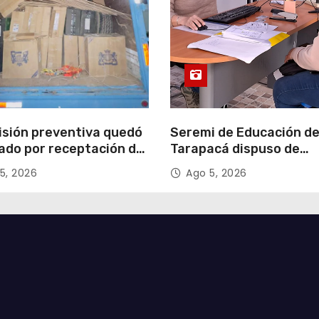
isión preventiva quedó
Seremi de Educación d
ado por receptación de
Tarapacá dispuso de
illos avaluados en
facilitadores para apoy
5, 2026
Ago 5, 2026
 millones*
proceso de Admisión Es
2027