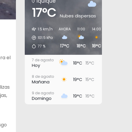
Iquique
17°C
Nubes dispersas
1.5 km/h
AHORA
11:00
14:00
17:00
20:0
101.5
kPa
17°C
18°C
18°C
17°C
16°C
77
%
ra el
7 de agosto
18°C
15°C
Hoy
8 de agosto
19°C
15°C
Mañana
lizas
9 de agosto
as,
19°C
16°C
Domingo
10 de agosto
19°C
16°C
Lunes
sgo
11 de agosto
19°C
17°C
Martes