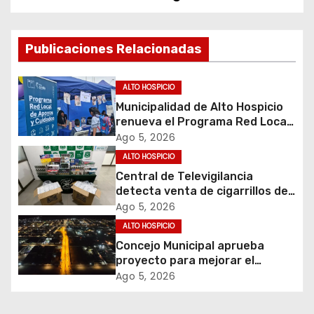
e
g
Publicaciones Relacionadas
a
c
ALTO HOSPICIO
Municipalidad de Alto Hospicio
i
renueva el Programa Red Local
de Apoyos y Cuidados
Ago 5, 2026
ó
ALTO HOSPICIO
Central de Televigilancia
n
detecta venta de cigarrillos de
contrabando y permite
d
Ago 5, 2026
incautación de más de 3 mil
ALTO HOSPICIO
cajetillas
e
Concejo Municipal aprueba
proyecto para mejorar el
e
alumbrado público del sector El
Ago 5, 2026
Boro
n