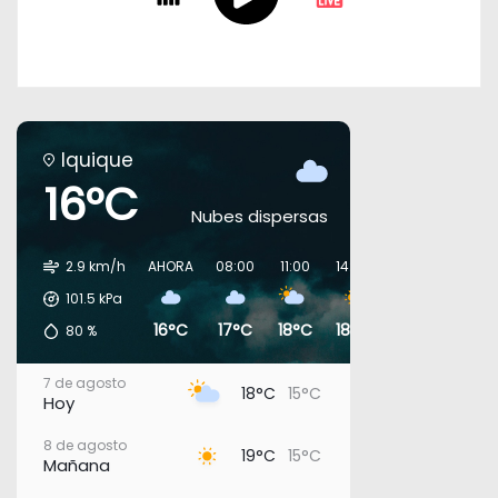
Iquique
16°C
Nubes dispersas
2.9 km/h
AHORA
08:00
11:00
14:00
17:00
20:00
101.5
kPa
16°C
17°C
18°C
18°C
17°C
16°C
80
%
7 de agosto
18°C
15°C
Hoy
8 de agosto
19°C
15°C
Mañana