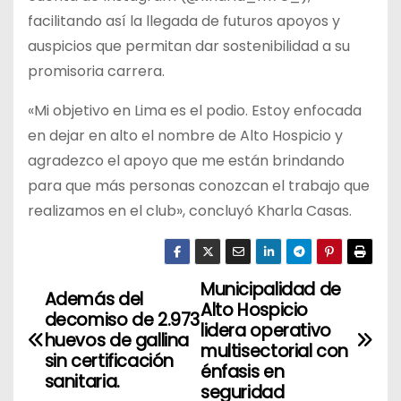
facilitando así la llegada de futuros apoyos y
auspicios que permitan dar sostenibilidad a su
promisoria carrera.
«Mi objetivo en Lima es el podio. Estoy enfocada
en dejar en alto el nombre de Alto Hospicio y
agradezco el apoyo que me están brindando
para que más personas conozcan el trabajo que
realizamos en el club», concluyó Kharla Casas.
Municipalidad de
N
Además del
Alto Hospicio
decomiso de 2.973
a
lidera operativo
huevos de gallina
multisectorial con
sin certificación
v
énfasis en
sanitaria.
seguridad