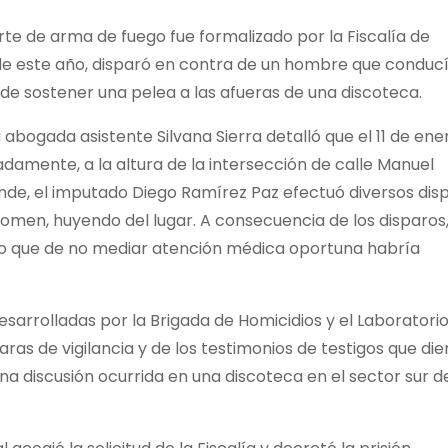
orte de arma de fuego fue formalizado por la Fiscalía de
de este año, disparó en contra de un hombre que conducí
o de sostener una pelea a las afueras de una discoteca.
a abogada asistente Silvana Sierra detalló que el 11 de ene
amente, a la altura de la intersección de calle Manuel
de, el imputado Diego Ramírez Paz efectuó diversos dis
domen, huyendo del lugar. A consecuencia de los disparos,
co que de no mediar atención médica oportuna habría
esarrolladas por la Brigada de Homicidios y el Laboratori
aras de vigilancia y de los testimonios de testigos que di
a discusión ocurrida en una discoteca en el sector sur de