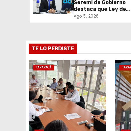
Seremi de Gobierno
Iquique
destaca que Ley de
ó
Reconstrucción Naci
Ago 5, 2026
n
impulsará la inversión
empleo en Tarapacá
d
e
TE LO PERDISTE
e
TARAPACÁ
TARA
n
t
r
a
d