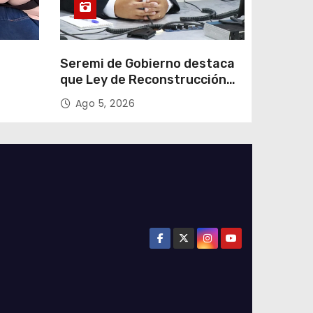
e
Seremi de Gobierno destaca
que Ley de Reconstrucción
ar
Nacional impulsará la
Ago 5, 2026
colar
inversión y el empleo en
Tarapacá