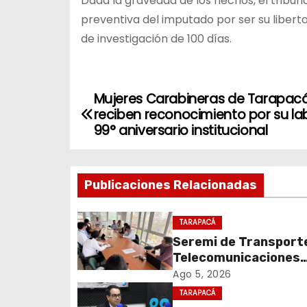
Dada la gravedad de los hechos, el tribunal 
preventiva del imputado por ser su liberta
de investigación de 100 días.
Mujeres Carabineras de Tarapac
N
reciben reconocimiento por su lab
a
99° aniversario institucional
v
Publicaciones Relacionadas
e
g
TARAPACÁ
Seremi de Transport
a
Telecomunicaciones
c
encabezó primera me
Ago 5, 2026
coordinación para el 
TARAPACÁ
i
de cables en desuso 