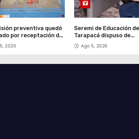
isión preventiva quedó
Seremi de Educación d
ado por receptación de
Tarapacá dispuso de
illos avaluados en
facilitadores para apoy
5, 2026
Ago 5, 2026
 millones*
proceso de Admisión Es
2027