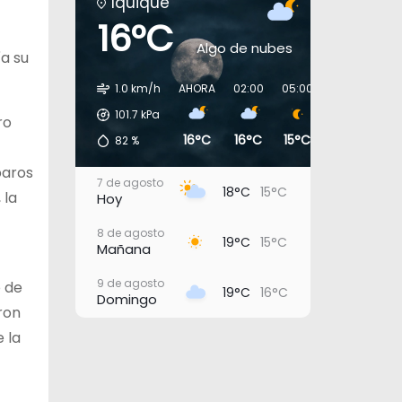
Iquique
16°C
Algo de nubes
a su
1.0 km/h
AHORA
02:00
05:00
08:00
11:0
101.7
kPa
ro
16°C
16°C
15°C
17°C
19°
82
%
paros
7 de agosto
18°C
15°C
 la
Hoy
8 de agosto
19°C
15°C
Mañana
9 de agosto
o de
19°C
16°C
Domingo
eron
10 de agosto
 la
20°C
16°C
Lunes
11 de agosto
21°C
17°C
Martes