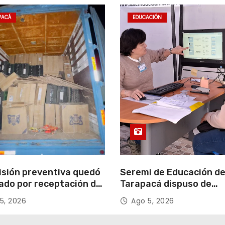
PACÁ
EDUCACIÓN
isión preventiva quedó
Seremi de Educación d
ado por receptación de
Tarapacá dispuso de
illos avaluados en
facilitadores para apoy
5, 2026
Ago 5, 2026
 millones*
proceso de Admisión Es
2027