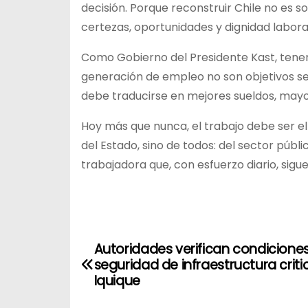
decisión. Porque reconstruir Chile no es s
certezas, oportunidades y dignidad labora
Como Gobierno del Presidente Kast, tenem
generación de empleo no son objetivos s
debe traducirse en mejores sueldos, mayo
Hoy más que nunca, el trabajo debe ser el
del Estado, sino de todos: del sector públ
trabajadora que, con esfuerzo diario, sigu
N
Autoridades verifican condicione
a
seguridad de infraestructura criti
Iquique
v