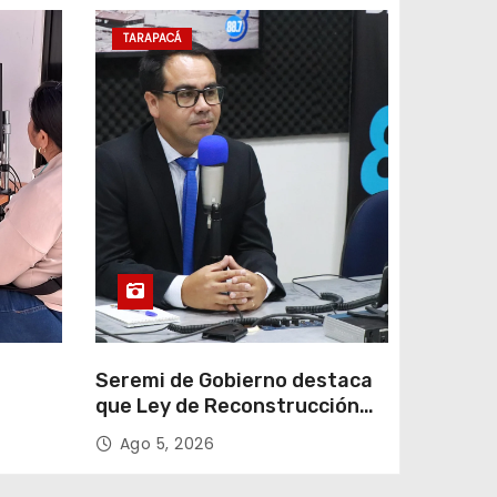
TARAPACÁ
e
Seremi de Gobierno destaca
que Ley de Reconstrucción
ar
Nacional impulsará la
Ago 5, 2026
colar
inversión y el empleo en
Tarapacá