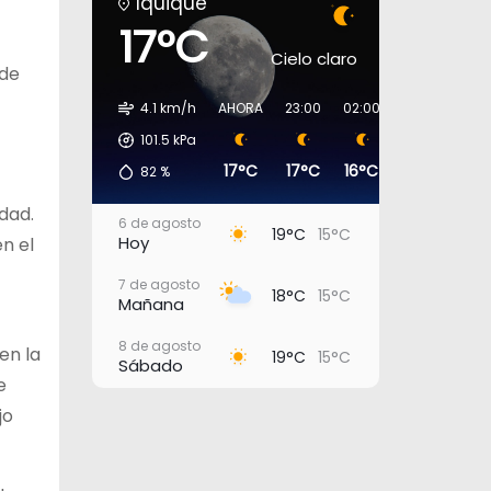
Iquique
17°C
Cielo claro
 de
4.1 km/h
AHORA
23:00
02:00
05:00
08:
101.5
kPa
17°C
17°C
16°C
16°C
16°
82
%
dad.
6 de agosto
19°C
15°C
Hoy
n el
7 de agosto
18°C
15°C
Mañana
8 de agosto
en la
19°C
15°C
Sábado
e
9 de agosto
jo
18°C
15°C
Domingo
10 de agosto
20°C
16°C
Lunes