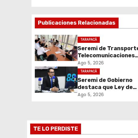
e
g
Publicaciones Relacionadas
a
c
TARAPACÁ
Seremi de Transport
i
Telecomunicaciones
encabezó primera me
Ago 5, 2026
ó
coordinación para el 
TARAPACÁ
de cables en desuso 
n
Seremi de Gobierno
Iquique
destaca que Ley de
d
Reconstrucción Naci
Ago 5, 2026
impulsará la inversión
e
empleo en Tarapacá
e
TE LO PERDISTE
n