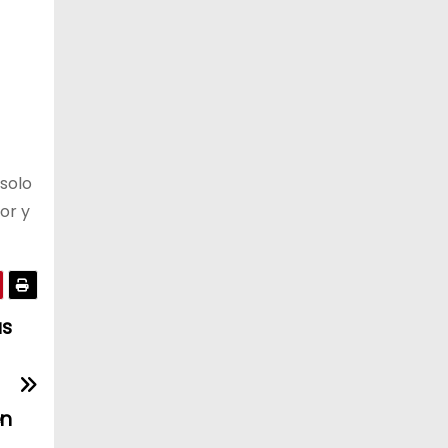
 solo
or y
ás
en