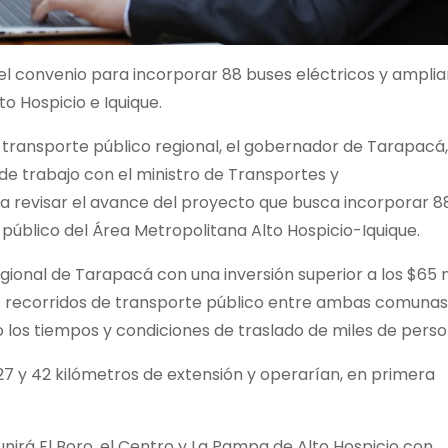
el convenio para incorporar 88 buses eléctricos y ampliar
o Hospicio e Iquique.
 transporte público regional, el gobernador de Tarapacá,
 de trabajo con el ministro de Transportes y
a revisar el avance del proyecto que busca incorporar 8
 público del Área Metropolitana Alto Hospicio-Iquique.
Regional de Tarapacá con una inversión superior a los $65 
os recorridos de transporte público entre ambas comunas
 los tiempos y condiciones de traslado de miles de perso
7 y 42 kilómetros de extensión y operarían, en primera
.
 unirá El Boro, el Centro y La Pampa de Alto Hospicio con