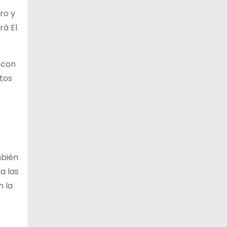
ro y
11 de agosto
21°C
17°C
Martes
rá El
12 de agosto
23°C
19°C
Miércoles
 con
13 de agosto
20°C
18°C
tos
Jueves
mbién
a las
n la
e