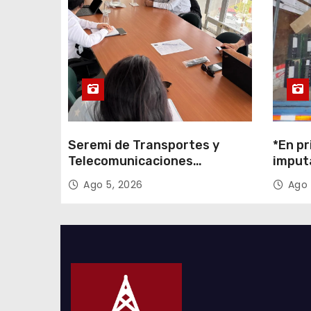
r
a
d
a
s
Seremi de Transportes y
*En pr
Telecomunicaciones
imput
encabezó primera mesa de
cigarr
Ago 5, 2026
Ago 
coordinación para el retiro de
$1.600
cables en desuso en Iquique