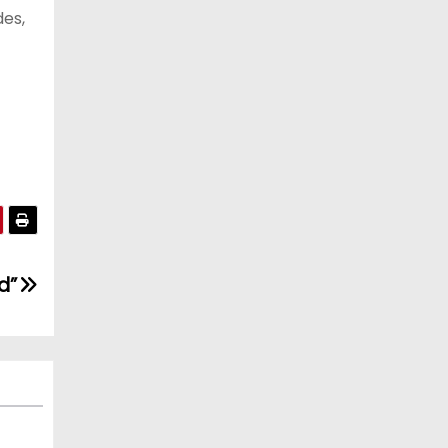
des,
d”