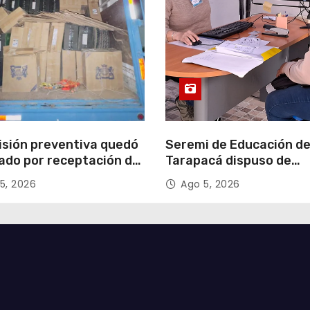
isión preventiva quedó
Seremi de Educación d
ado por receptación de
Tarapacá dispuso de
illos avaluados en
facilitadores para apoy
5, 2026
Ago 5, 2026
 millones*
proceso de Admisión Es
2027