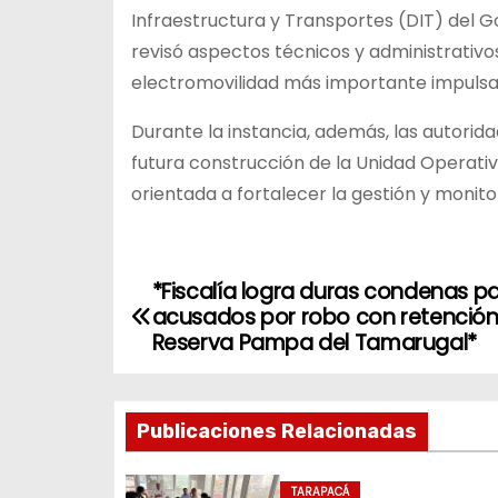
Infraestructura y Transportes (DIT) del Go
revisó aspectos técnicos y administrativ
electromovilidad más importante impulsad
Durante la instancia, además, las autori
futura construcción de la Unidad Operativ
orientada a fortalecer la gestión y monitor
*Fiscalía logra duras condenas p
N
acusados por robo con retención
a
Reserva Pampa del Tamarugal*
v
Publicaciones Relacionadas
e
g
TARAPACÁ