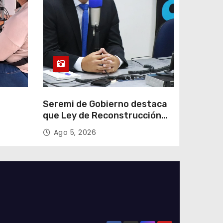
e
Seremi de Gobierno destaca
que Ley de Reconstrucción
ar
Nacional impulsará la
Ago 5, 2026
colar
inversión y el empleo en
Tarapacá