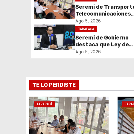
Seremi de Transport
a
Telecomunicaciones
c
encabezó primera me
Ago 5, 2026
coordinación para el 
TARAPACÁ
i
de cables en desuso 
Seremi de Gobierno
Iquique
destaca que Ley de
ó
Reconstrucción Naci
Ago 5, 2026
n
impulsará la inversión
empleo en Tarapacá
d
e
TE LO PERDISTE
e
TARAPACÁ
TARA
n
t