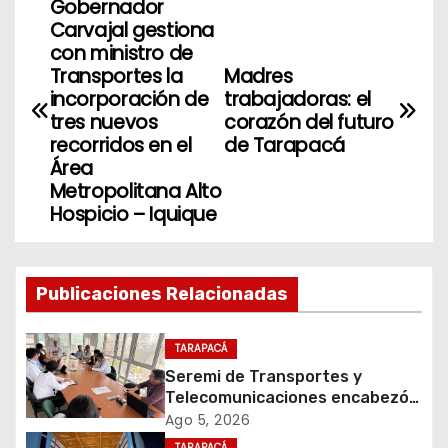
Gobernador
N
Carvajal gestiona
a
con ministro de
Transportes la
Madres
v
incorporación de
trabajadoras: el
tres nuevos
corazón del futuro
e
recorridos en el
de Tarapacá
Área
g
Metropolitana Alto
Hospicio – Iquique
a
c
Publicaciones Relacionadas
i
ó
TARAPACÁ
Seremi de Transportes y
n
Telecomunicaciones encabezó
primera mesa de coordinación
Ago 5, 2026
d
para el retiro de cables en
TARAPACÁ