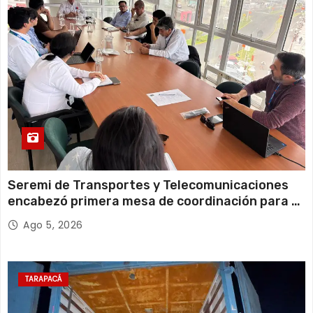
12 de agosto
22°C
19°C
Miércoles
Seremi de Transportes y Telecomunicaciones
encabezó primera mesa de coordinación para el
retiro de cables en desuso en Iquique
Ago 5, 2026
TARAPACÁ