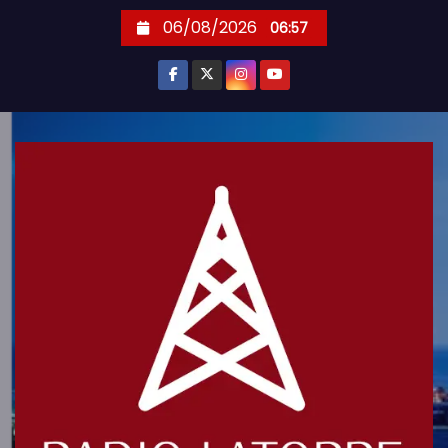
S
06/08/2026
06:57
k
i
p
t
o
c
o
n
t
e
n
t