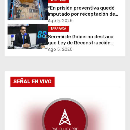
desuso en Iquique
e
*En prisión preventiva quedó
imputado por receptación de
e
cigarrillos avaluados en $1.600
Ago 5, 2026
millones*
TARAPACÁ
n
Seremi de Gobierno destaca
t
que Ley de Reconstrucción
Nacional impulsará la inversión
Ago 5, 2026
r
y el empleo en Tarapacá
a
d
SEÑAL EN VIVO
a
s