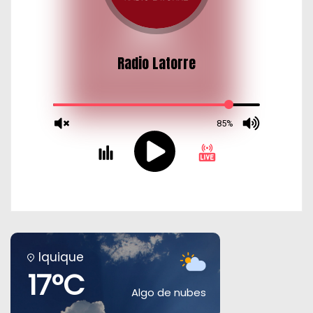
Iquique
17°C
Algo de nubes