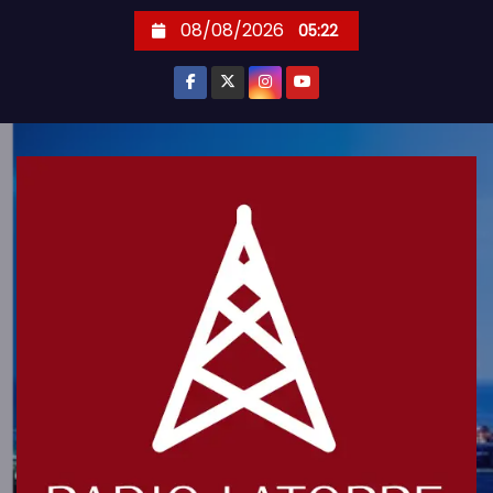
S
08/08/2026
05:22
k
i
p
t
o
c
o
n
t
e
n
t