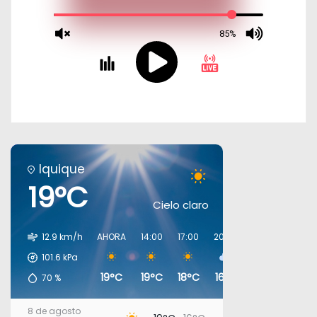
Iquique
19°C
Cielo claro
12.9 km/h
AHORA
14:00
17:00
20:00
23:00
02:00
101.6
kPa
19°C
19°C
18°C
16°C
17°C
16°C
70
%
8 de agosto