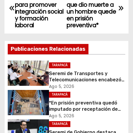
a
para promover
que dio muerte a
integración social
un hombre quede
v
y formación
en prisión
laboral
preventiva*
e
g
Publicaciones Relacionadas
a
c
TARAPACÁ
Seremi de Transportes y
i
Telecomunicaciones encabezó
primera mesa de coordinación
Ago 5, 2026
ó
para el retiro de cables en
TARAPACÁ
desuso en Iquique
*En prisión preventiva quedó
n
imputado por receptación de
cigarrillos avaluados en $1.600
d
Ago 5, 2026
millones*
TARAPACÁ
e
Seremi de Gobierno destaca