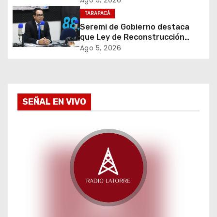
e
millones*
TARAPACÁ
Seremi de Gobierno destaca
n
que Ley de Reconstrucción
Nacional impulsará la inversión
t
Ago 5, 2026
y el empleo en Tarapacá
r
a
SEÑAL EN VIVO
d
a
s