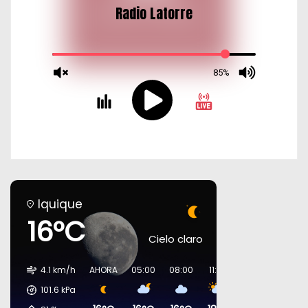
Iquique
16°C
Cielo claro
4.1 km/h
AHORA
05:00
08:00
11:00
14:00
17:00
101.6
kPa