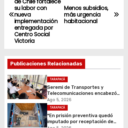
a
de Chile fortalece
su labor con
Menos subsidios,
v
nueva
más urgencia
implementación
habitacional
e
entregada por
Centro Social
g
Victoria
a
c
Publicaciones Relacionadas
i
TARAPACÁ
ó
Seremi de Transportes y
Telecomunicaciones encabezó
n
primera mesa de coordinación
Ago 5, 2026
para el retiro de cables en
d
TARAPACÁ
desuso en Iquique
*En prisión preventiva quedó
e
imputado por receptación de
cigarrillos avaluados en $1.600
Ago 5, 2026