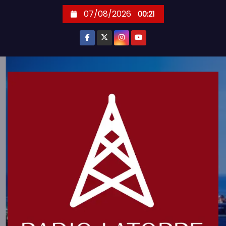
S
07/08/2026
00:21
k
i
p
t
o
c
o
n
t
e
n
t