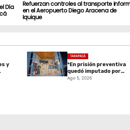
Refuerzan controles al transporte infor
el Día
en el Aeropuerto Diego Aracena de
acá
Iquique
TARAPACÁ
es y
*En prisión preventiva
quedó imputado por
sa de
receptación de cigarril
Ago 5, 2026
retiro
avaluados en $1.600
en
millones*
onal
 y el