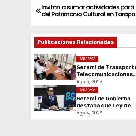
N
Invitan a sumar actividades para 
del Patrimonio Cultural en Tarap
a
v
Publicaciones Relacionadas
e
g
TARAPACÁ
Seremi de Transport
a
Telecomunicaciones
c
encabezó primera me
Ago 5, 2026
coordinación para el 
TARAPACÁ
i
de cables en desuso 
Seremi de Gobierno
Iquique
destaca que Ley de
ó
Reconstrucción Naci
Ago 5, 2026
n
impulsará la inversión
empleo en Tarapacá
d