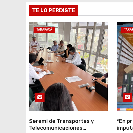
e
TE LO PERDISTE
e
TARAPACÁ
TARA
n
t
r
a
d
a
s
Seremi de Transportes y
*En pr
Telecomunicaciones
imput