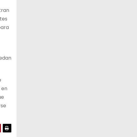
tran
12 de agosto
23°C
19°C
Miércoles
ntes
para
13 de agosto
20°C
18°C
Jueves
uedan
e
d en
ue
rse