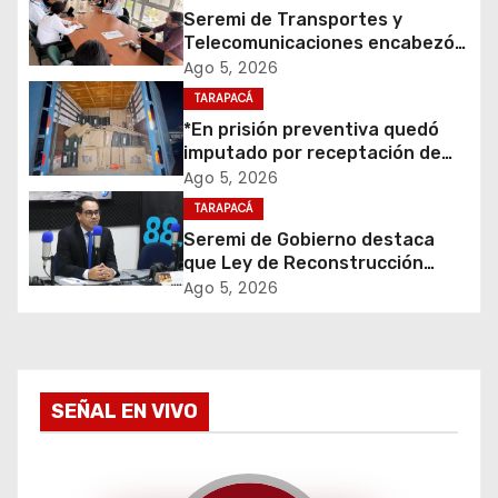
c
Seremi de Transportes y
i
Telecomunicaciones encabezó
primera mesa de coordinación
Ago 5, 2026
ó
para el retiro de cables en
TARAPACÁ
desuso en Iquique
*En prisión preventiva quedó
n
imputado por receptación de
cigarrillos avaluados en $1.600
d
Ago 5, 2026
millones*
TARAPACÁ
e
Seremi de Gobierno destaca
que Ley de Reconstrucción
e
Nacional impulsará la inversión
Ago 5, 2026
y el empleo en Tarapacá
n
t
SEÑAL EN VIVO
r
a