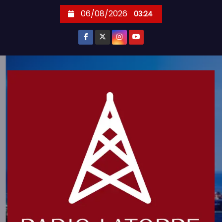
S
06/08/2026
03:24
k
i
p
t
o
c
o
n
t
e
n
t