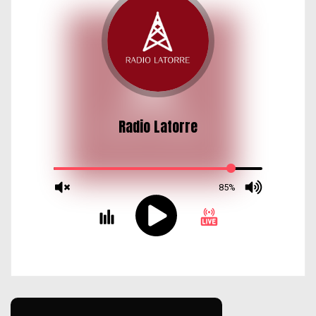
d
a
s