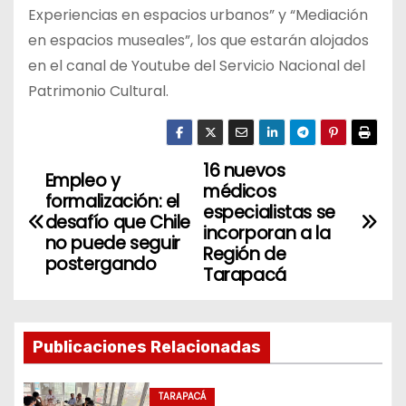
Experiencias en espacios urbanos” y “Mediación
en espacios museales”, los que estarán alojados
en el canal de Youtube del Servicio Nacional del
Patrimonio Cultural.
16 nuevos
N
Empleo y
médicos
formalización: el
a
especialistas se
desafío que Chile
incorporan a la
no puede seguir
v
Región de
postergando
Tarapacá
e
g
Publicaciones Relacionadas
a
TARAPACÁ