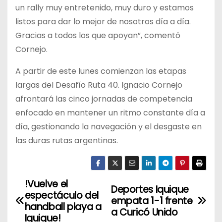
un rally muy entretenido, muy duro y estamos
listos para dar lo mejor de nosotros día a día.
Gracias a todos los que apoyan”, comentó
Cornejo.
A partir de este lunes comienzan las etapas
largas del Desafío Ruta 40. Ignacio Cornejo
afrontará las cinco jornadas de competencia
enfocado en mantener un ritmo constante día a
día, gestionando la navegación y el desgaste en
las duras rutas argentinas.
!Vuelve el
N
Deportes Iquique
espectáculo del
empata 1-1 frente
a
handball playa a
a Curicó Unido
Iquique!