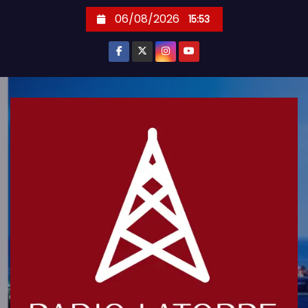
S
06/08/2026
15:53
k
i
p
t
o
c
o
n
t
e
n
t