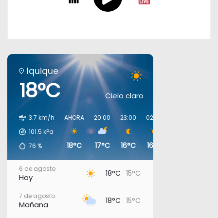
Iquique
18°C
Cielo claro
3.7 km/h
AHORA
20:00
23:00
02:00
05:00
08:00
101.5
kPa
18°C
17°C
16°C
16°C
16°C
16°C
76
%
6 de agosto
18°C
15°C
Hoy
7 de agosto
18°C
15°C
Mañana