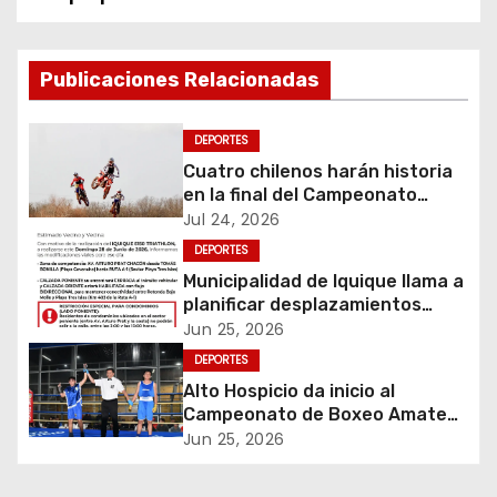
v
e
Publicaciones Relacionadas
g
DEPORTES
a
Cuatro chilenos harán historia
c
en la final del Campeonato
Amateur de Motocross más
Jul 24, 2026
i
importante del mundo
DEPORTES
Municipalidad de Iquique llama a
ó
planificar desplazamientos
durante Iquique 5150 Triathlon
Jun 25, 2026
n
DEPORTES
d
Alto Hospicio da inicio al
Campeonato de Boxeo Amateur
e
Olímpico Guantes de Oro
Jun 25, 2026
e