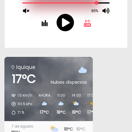
Iquique
17°C
Nubes dispersas
1.5 km/h
AHORA
11:00
14:00
17:00
20:00
23:00
101.5
kPa
17°C
18°C
18°C
17°C
16°C
16°C
71
%
7 de agosto
18°C
16°C
Hoy