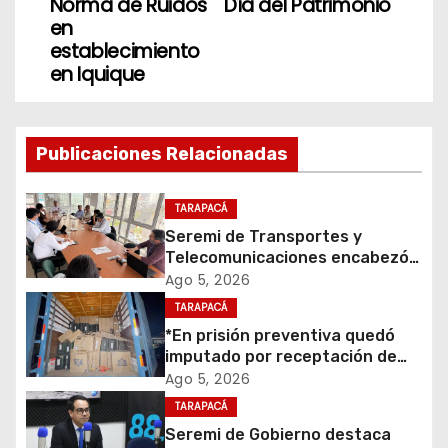
Norma de Ruidos
Día del Patrimonio
e
en
establecimiento
g
en Iquique
a
c
Publicaciones Relacionadas
i
TARAPACÁ
ó
Seremi de Transportes y
Telecomunicaciones encabezó
n
primera mesa de coordinación
Ago 5, 2026
para el retiro de cables en
d
TARAPACÁ
desuso en Iquique
*En prisión preventiva quedó
e
imputado por receptación de
cigarrillos avaluados en $1.600
Ago 5, 2026
e
millones*
TARAPACÁ
Seremi de Gobierno destaca
n