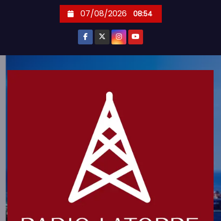
S
07/08/2026
08:54
k
i
p
t
o
c
o
n
t
e
n
t