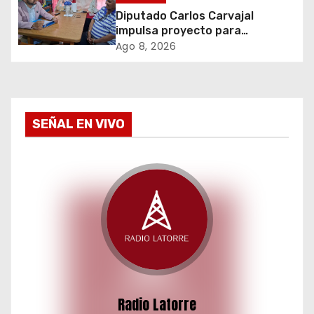
Diputado Carlos Carvajal
e
impulsa proyecto para
homenajear en vida al campeón
Ago 8, 2026
n
mundial Raúl Choque
t
r
SEÑAL EN VIVO
a
d
a
s