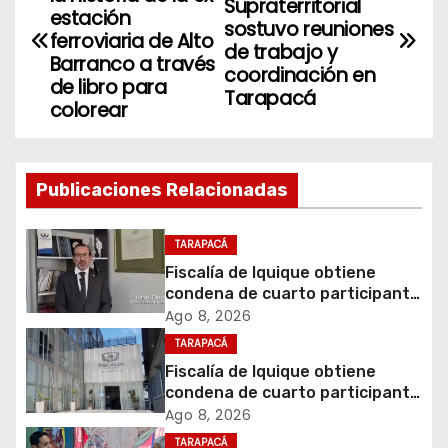
Supraterritorial
a
estación
sostuvo reuniones
ferroviaria de Alto
de trabajo y
v
Barranco a través
coordinación en
de libro para
Tarapacá
e
colorear
g
a
Publicaciones Relacionadas
c
TARAPACÁ
i
Fiscalía de Iquique obtiene
condena de cuarto participante
ó
en violento asalto a
Ago 8, 2026
comerciante
TARAPACÁ
n
Fiscalía de Iquique obtiene
d
condena de cuarto participante
en violento asalto a
Ago 8, 2026
e
comerciante
TARAPACÁ