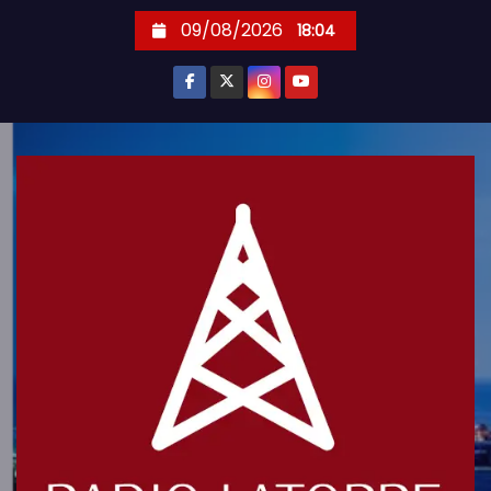
S
09/08/2026
18:04
k
i
p
t
o
c
o
n
t
e
n
t