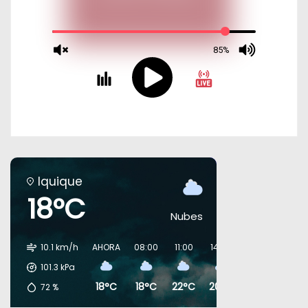
Iquique
18°C
Nubes
10.1 km/h
AHORA
08:00
11:00
14:00
17:00
20:00
101.3
kPa
18°C
18°C
22°C
20°C
18°C
20°C
72
%