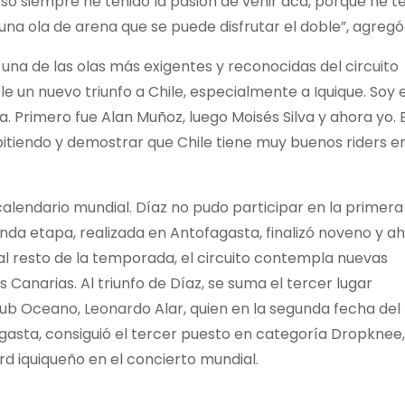
eso siempre he tenido la pasión de venir acá, porque he t
una ola de arena que se puede disfrutar el doble”, agregó
 una de las olas más exigentes y reconocidas del circuito
e un nuevo triunfo a Chile, especialmente a Iquique. Soy e
. Primero fue Alan Muñoz, luego Moisés Silva y ahora yo. 
pitiendo y demostrar que Chile tiene muy buenos riders en
 calendario mundial. Díaz no pudo participar en la primera
nda etapa, realizada en Antofagasta, finalizó noveno y a
 al resto de la temporada, el circuito contempla nuevas
s Canarias. Al triunfo de Díaz, se suma el tercer lugar
ub Oceano, Leonardo Alar, quien en la segunda fecha del
gasta, consiguió el tercer puesto en categoría Dropknee,
d iquiqueño en el concierto mundial.