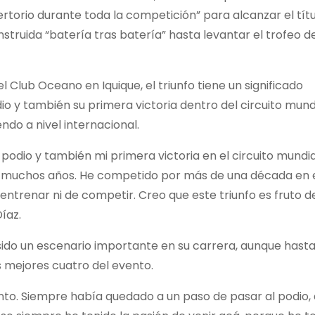
rtorio durante toda la competición” para alcanzar el títu
ruida “batería tras batería” hasta levantar el trofeo d
l Club Oceano en Iquique, el triunfo tiene un significado
io y también su primera victoria dentro del circuito mund
do a nivel internacional.
 podio y también mi primera victoria en el circuito mundia
ce muchos años. He competido por más de una década en 
ntrenar ni de competir. Creo que este triunfo es fruto de
íaz.
 sido un escenario importante en su carrera, aunque hast
 mejores cuatro del evento.
nto. Siempre había quedado a un paso de pasar al podio,