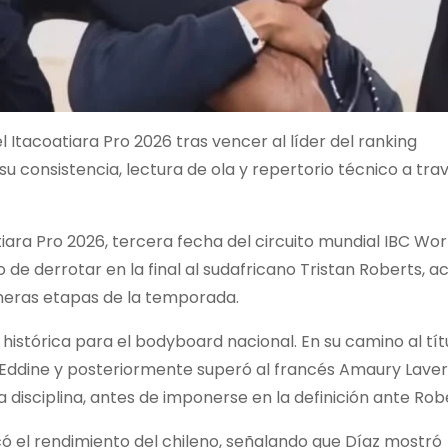
 Itacoatiara Pro 2026 tras vencer al líder del ranking
u consistencia, lectura de ola y repertorio técnico a tra
tiara Pro 2026, tercera fecha del circuito mundial IBC Wor
o de derrotar en la final al sudafricano Tristan Roberts, a
imeras etapas de la temporada.
istórica para el bodyboard nacional. En su camino al tít
r Eddine y posteriormente superó al francés Amaury Lave
disciplina, antes de imponerse en la definición ante Rob
có el rendimiento del chileno, señalando que Díaz mostró