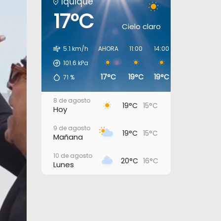
Iquique
17°C
Cielo claro
5.1 km/h
AHORA
11:00
14:00
17:00
20:0
101.6
kPa
17°C
19°C
19°C
18°C
17°C
71
%
8 de agosto
19°C
15°C
Hoy
9 de agosto
19°C
15°C
Mañana
10 de agosto
20°C
16°C
Lunes
11 de agosto
22°C
17°C
Martes
12 de agosto
23°C
20°C
Miércoles