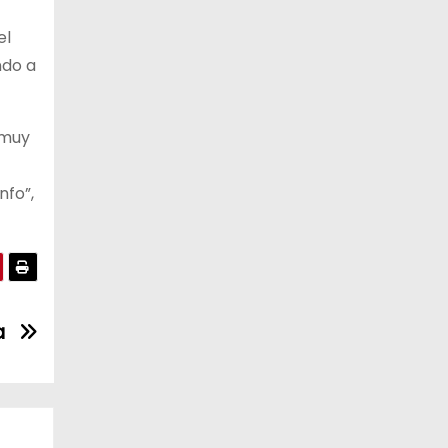
el
ndo a
 muy
nfo”,
a