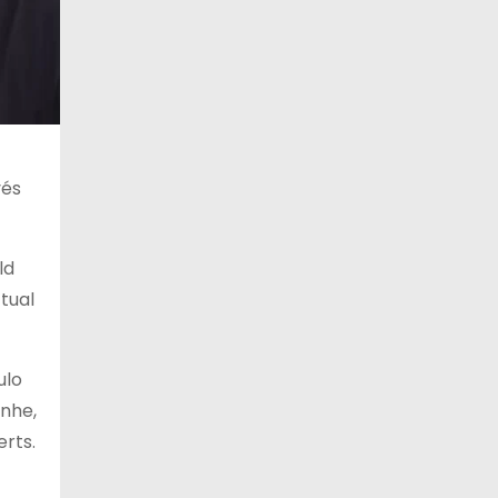
13 de agosto
21°C
18°C
Jueves
14 de agosto
21°C
18°C
Viernes
vés
ld
ctual
ulo
rnhe,
erts.