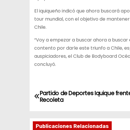
El iquiqueño indicó que ahora buscará ap
tour mundial, con el objetivo de mantener
Chile.
“Voy a empezar a buscar ahora a buscar e
contento por darle este triunfo a Chile, e
auspiciadores, el Club de Bodyboard Océan
concluyó.
N
Partido de Deportes Iquique frent
Recoleta
a
v
Publicaciones Relacionadas
e