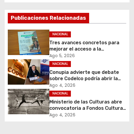
g
Publicaciones Relacionadas
a
c
NACIONAL
Tres avances concretos para
i
mejorar el acceso a la
información y proteger los
Ago 5, 2026
ó
derechos de los contribuyentes
NACIONAL
en materia de avalúos y
Conupia advierte que debate
n
contribuciones
sobre Codelco podría abrir la
puerta a una nueva ola de
d
Ago 4, 2026
privatizaciones en Chile
NACIONAL
e
Ministerio de las Culturas abre
convocatoria a Fondos Cultura
e
2027 con foco en
Ago 4, 2026
transparencia, innovación y
n
acceso ciudadano