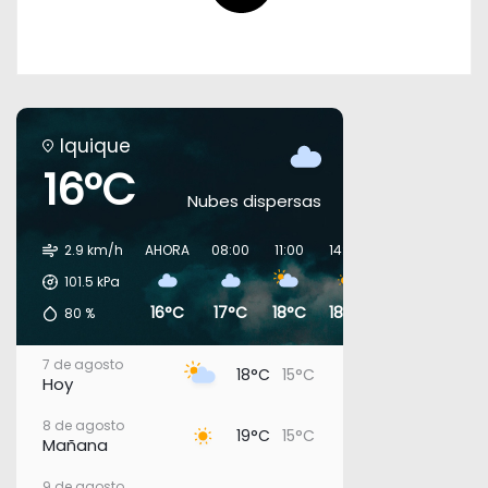
Iquique
16°C
Nubes dispersas
2.9 km/h
AHORA
08:00
11:00
14:00
17:00
20:00
101.5
kPa
16°C
17°C
18°C
18°C
17°C
16°C
80
%
7 de agosto
18°C
15°C
Hoy
8 de agosto
19°C
15°C
Mañana
9 de agosto