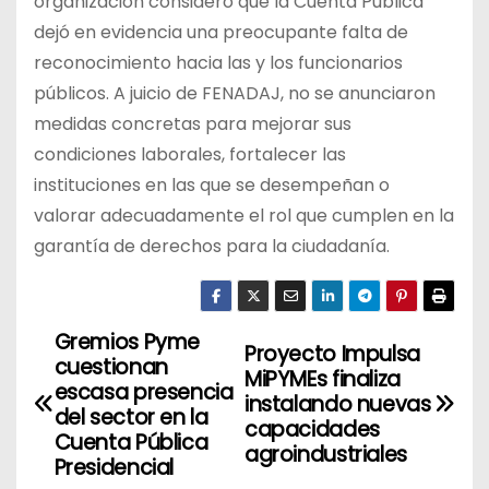
organización consideró que la Cuenta Pública
dejó en evidencia una preocupante falta de
reconocimiento hacia las y los funcionarios
públicos. A juicio de FENADAJ, no se anunciaron
medidas concretas para mejorar sus
condiciones laborales, fortalecer las
instituciones en las que se desempeñan o
valorar adecuadamente el rol que cumplen en la
garantía de derechos para la ciudadanía.
Gremios Pyme
N
Proyecto Impulsa
cuestionan
MiPYMEs finaliza
a
escasa presencia
instalando nuevas
del sector en la
capacidades
v
Cuenta Pública
agroindustriales
Presidencial
e